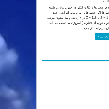
7,74
دی عنصرها و نکات کنکوری جدول تناوبی طبقه
صرها اگر عنصرها را به ترتیب افزایش عدد
اتمی از Z = 1 تا Z = 118 در ۷ ردیف و ۱۸ ستون مرتب
دول دوره ای (تناوبی) امروزی به دست می آید.
یش هر ردیف از چپ …
بخوانید »