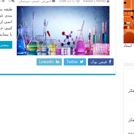
Iranian Chemist
1398-12-17
آموزش
,
شیمی دبیرستان
0
5
طبقه بن
بندی عن
کنیم، ج
با پیما
بیشتر 
 آیمت 2027 ایتالیا - استاد
فیس بوک
Twitter
LinkedIn
فکر
فکر