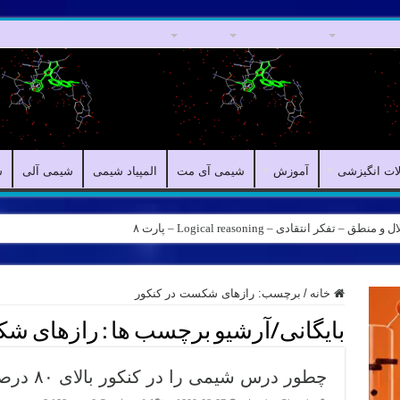
مقالات علمی
مقالات انگیزشی
آموزش
شیمی آی مت
المپیاد شیمی
ش
لات انگیزشی
آموزش
شیمی آی مت
المپیاد شیمی
شیمی آلی
ش
کر انتقادی – Logical reasoning – پارت ۸
خانه
/
برچسب:
رازهای شکست در کنکور
بایگانی/آرشیو برچسب ها :
رازهای شک
چطور درس شیمی را در کنکور بالای ۸۰ درصد بزنیم؟