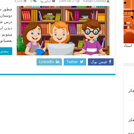
Iranian Chemist
1399-08-27
کنکوریها
0
3,123
دوستان 
دیدن ای
بعضیاتو
 آیمت 2027 ایتالیا - استاد
بیشتر 
فیس بوک
Twitter
LinkedIn
فکر
فکر