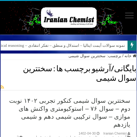
نمونه سوالات آیمت ایتالیا – استدلال و منطق – تفکر انتقادی – Logical reasoning – پارت ۸
کانال آیمت ایتالیا در نرم افزار بله – کانال شیمی آیمت استاد نباتی
خانه
/
برچسب:
سختترین سوال شیمی
بایگانی/آرشیو برچسب ها :
سختترین
سوال شیمی
سختترین سوال شیمی کنکور تجربی ۱۴۰۲ نوبت
دوم – سوال ۷۶ – استوکیومتری واکنش های
موازی – سوال ترکیبی شیمی دهم و شیمی
یازدهم
1402-04-30
Iranian Chemist