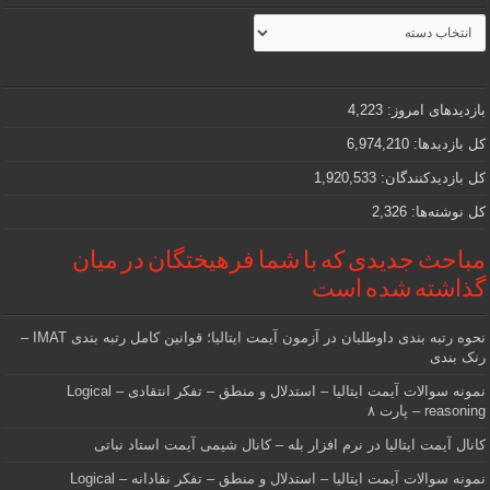
مطالب
جذاب
و
مهمی
که
دنبالش
بازدیدهای امروز:
4,223
هستید
کل بازدیدها:
6,974,210
کل بازدیدکنند‌گان:
1,920,533
کل نوشته‌ها:
2,326
مباحث جدیدی که با شما فرهیختگان در میان
گذاشته شده است
نحوه رتبه بندی داوطلبان در آزمون آیمت ایتالیا؛ قوانین کامل رتبه بندی IMAT –
رنک بندی
نمونه سوالات آیمت ایتالیا – استدلال و منطق – تفکر انتقادی – Logical
reasoning – پارت ۸
کانال آیمت ایتالیا در نرم افزار بله – کانال شیمی آیمت استاد نباتی
نمونه سوالات آیمت ایتالیا – استدلال و منطق – تفکر نقادانه – Logical