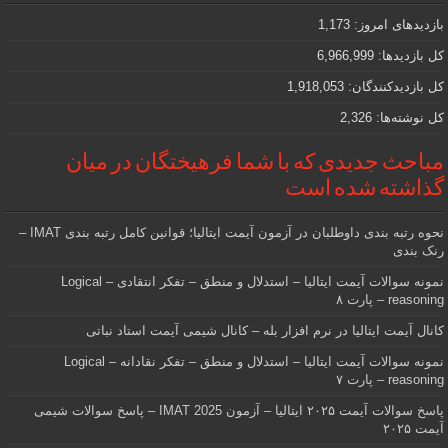
که
دنبالش
بازدیدهای امروز:
1,173
هستید
کل بازدیدها:
6,966,999
کل بازدیدکنند‌گان:
1,918,053
کل نوشته‌ها:
2,326
مباحث جدیدی که با شما فرهیختگان در میان
گذاشته شده است
نحوه رتبه بندی داوطلبان در آزمون آیمت ایتالیا؛ قوانین کامل رتبه بندی IMAT –
رنک بندی
نمونه سوالات آیمت ایتالیا – استدلال و منطق – تفکر انتقادی – Logical
reasoning – پارت ۸
کانال آیمت ایتالیا در نرم افزار بله – کانال شیمی آیمت استاد نباتی
نمونه سوالات آیمت ایتالیا – استدلال و منطق – تفکر نقادانه – Logical
reasoning – پارت ۷
پاسخ سوالات آیمت ۲۰۲۵ ایتالیا – آزمون IMAT 2025 – پاسخ سوالات شیمی
آیمت ۲۰۲۵