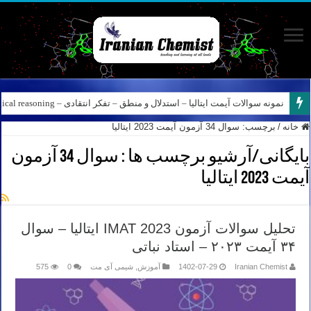
نمونه سوالات آیمت ایتالیا – استدلال و منطق – تفکر انتقادی – Logical reasoning – پارت ۸
خانه
/
برچسب:
سوال 34 آزمون آیمت 2023 ایتالیا
بایگانی/آرشیو برچسب ها :
سوال 34 آزمون
آیمت 2023 ایتالیا
تحلیل سوالات آزمون IMAT 2023 ایتالیا – سوال
۳۴ آیمت ۲۰۲۳ – استاد نباتی
Iranian Chemist
1402-07-29
آموزش
,
شیمی آی مت
0
575