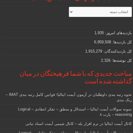
مطالب
جذاب
و
مهمی
که
دنبالش
بازدیدهای امروز:
1,935
هستید
کل بازدیدها:
6,959,508
کل بازدیدکنند‌گان:
1,915,279
کل نوشته‌ها:
2,326
مباحث جدیدی که با شما فرهیختگان در میان
گذاشته شده است
نحوه رتبه بندی داوطلبان در آزمون آیمت ایتالیا؛ قوانین کامل رتبه بندی IMAT –
رنک بندی
نمونه سوالات آیمت ایتالیا – استدلال و منطق – تفکر انتقادی – Logical
reasoning – پارت ۸
کانال آیمت ایتالیا در نرم افزار بله – کانال شیمی آیمت استاد نباتی
نمونه سوالات آیمت ایتالیا – استدلال و منطق – تفکر نقادانه – Logical