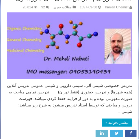
Iranian Chemist
1397-09-30
مقالات خبری
92
26,814
تدریس خصوصی شیمی آلی، شیمی دارویی و شیمی عمومی تدریس آنلاین
(همه شهرها) و تدریس حضوری (فقط تهران) تدریس تمامی مباحث به
صورت مفهومی بوده و به دور از فرایند حفظ کردن میباشد. فهرست
دروس و مباحثی که توسط استاد تدریس میشود به شرح زیر میباشد:
شیمی …
بیشتر بخوانید »