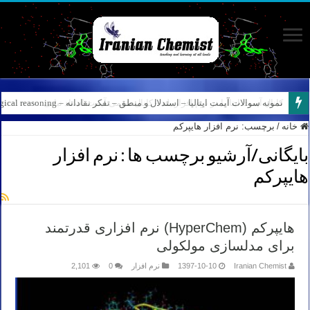
نمونه سوالات آیمت ایتالیا – استدلال و منطق – تفکر نقادانه – Logical reasoning – پارت ۷
خانه
/
برچسب:
نرم افزار هایپرکم
بایگانی/آرشیو برچسب ها :
نرم افزار
هایپرکم
هایپرکم (HyperChem) نرم افزاری قدرتمند
برای مدلسازی مولکولی
Iranian Chemist
1397-10-10
نرم افزار
0
2,101