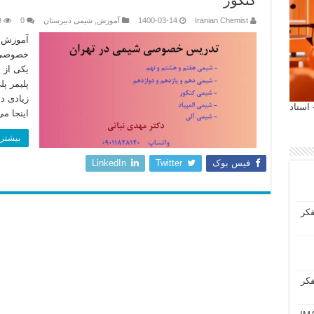
کنکور
Iranian Chemist
1400-03-14
آموزش
,
شیمی دبیرستان
0
9
آموزش ج
خصوصی و
یکی از 
پلیمر پ
زیادی دا
 آیمت 2027 ایتالیا - استاد
اینجا می
بیشتر 
فیس بوک
Twitter
LinkedIn
فکر
فکر