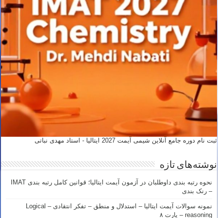
ثبت نام دوره جامع آنلاین شیمی آیمت 2027 ایتالیا - استاد مهدی نباتی
نوشته‌های تازه
نحوه رتبه بندی داوطلبان در آزمون آیمت ایتالیا؛ قوانین کامل رتبه بندی IMAT
– رنک بندی
نمونه سوالات آیمت ایتالیا – استدلال و منطق – تفکر انتقادی – Logical
reasoning – پارت ۸