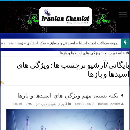
نمونه سوالات آیمت ایتالیا – استدلال و منطق – تفکر انتقادی – Logical reasoning – پارت ۸
خانه
/
برچسب:
ويژگي هاي اسيدها و بازها
بایگانی/آرشیو برچسب ها :
ويژگي هاي
اسيدها و بازها
۹ نكته تستی مهم ويژگي هاي اسيدها و بازها
Iranian Chemist
1398-12-06
آموزش
,
شیمی دبیرستان
2
816