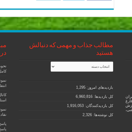
مطالب جذاب و مهمی که دنبالش
مبا
هستید
در 
مطالب
نحوه
جذاب
کامل رتب
و
مهمی
نمون
که
دنبالش
انتقادی – oning
بازدیدهای امروز:
1,295
هستید
کانا
ران
کل بازدیدها:
6,960,816
استاد
ارغ
وزش
کل بازدیدکنند‌گان:
1,916,053
نمون
شی،
نقادانه – soning
کل نوشته‌ها:
2,326
پاسخ