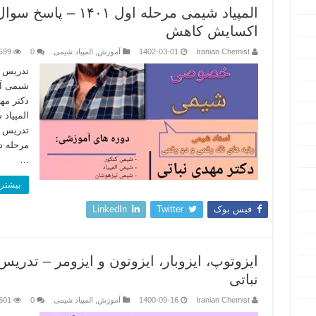
اکسایش کاهش
Iranian Chemist
1402-03-01
آموزش
,
المپیاد شیمی
0
599
تدریس 
شیمی آن
دکتر مه
المپیاد
تدریس ا
مرحله د
…
بیشتر 
فیس بوک
Twitter
LinkedIn
ایزوتوپ، ایزوبار، ایزوتون و ایزومر – تدر
نباتی
Iranian Chemist
1400-09-16
آموزش
,
المپیاد شیمی
0
601