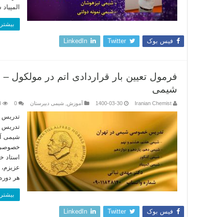
المپیاد
بیشتر 
فیس بوک
Twitter
LinkedIn
فرمول تعیین بار قراردادی اتم در مولکول – ف
شیمی
Iranian Chemist
1400-03-30
آموزش
,
شیمی دبیرستان
0
8
تدریس خ
تدریس خ
شیمی آ
خصوصی ا
استاد خ
عزیزم، 
هر دوره
بیشتر 
فیس بوک
Twitter
LinkedIn