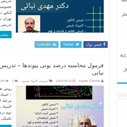
آزمون IMAT 2025
تدریس خ
خصوصی 
کنکور د
فکر
تهران ت
تدریس 
بیشتر 
فیس بوک
Twitter
LinkedIn
ل ۲۴۳ فصل ۲ جزوه N-Chem
فرمول محاسبه درصد یونی پیوندها – تدریس
Subato – سوال
نباتی
Iranian Chemist
1403-04-15
آموزش
,
المپیاد شیمی
1
544
روش تعی
– استاد
مرحله ا
المپیاد
دوم درص
تکنیکی زیر 