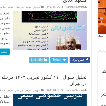
مشهد آنلاین
Iranian Chemist
1403-05-26
آموزش
,
شیمی دبیرستان
,
شیمی دوازد
دکتر مه
خصوصی 
شیمی د
مشهد ت
 آیمت 2027 ایتالیا - استاد
تدریس خ
خصوصی
بیشتر 
فیس بوک
Twitter
LinkedIn
فکر
تحلیل سوال ۱۰
در تهران
Iranian Chemist
1403-04-31
آموزش
,
شیمی دبیرستان
,
شیمی دهم 
فکر
دوم) دک