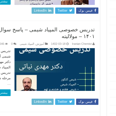
بیشتر 
فیس بوک
Twitter
LinkedIn
۱۴۰۱ – مولالیته
Iranian Chemist
1402-03-18
آموزش
,
المپیاد شیمی
0
646
تدریس 
شیمی آن
دکتر مه
المپیاد
تدریس ا
مرحله د
…
بیشتر 
فیس بوک
Twitter
LinkedIn