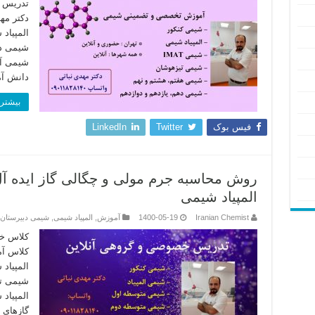
تدریس خ
دکتر مهد
المپیاد 
شیمی دکت
شیمی آق
دانش آم
بیشتر 
فیس بوک
Twitter
LinkedIn
روش محاسبه جرم مولی و چگالی گاز ایده 
المپیاد شیمی
Iranian Chemist
1400-05-19
آموزش
,
المپیاد شیمی
,
شیمی دبیرستان
کلاس خص
کلاس آم
المپیاد
شیمی تد
المپیاد
گازهای 