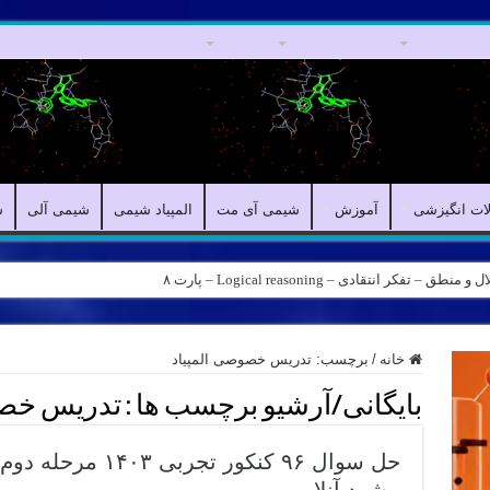
مقالات علمی
مقالات انگیزشی
آموزش
شیمی آی مت
المپیاد شیمی
لات انگیزشی
آموزش
شیمی آی مت
المپیاد شیمی
شیمی آلی
ش
کر انتقادی – Logical reasoning – پارت ۸
ه – کانال شیمی آیمت استاد نباتی
خانه
/
برچسب:
تدریس خصوصی المپیاد
بایگانی/آرشیو برچسب ها :
تدریس خصو
حل سوال ۹۶ کنکور 