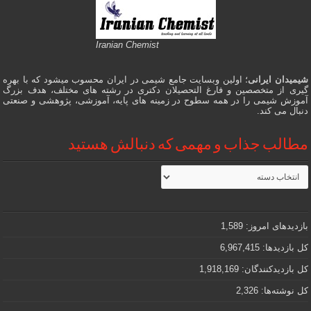
Iranian Chemist
شیمیدان ایرانی
؛ اولین وبسایت جامع شیمی در ایران محسوب میشود که با بهره
گیری از متخصصین و فارغ التحصیلان دکتری در رشته های مختلف، هدف بزرگ
آموزش شیمی را در همه سطوح در زمینه های پایه، آموزشی، پژوهشی و صنعتی
دنبال می کند.
مطالب جذاب و مهمی که دنبالش هستید
مطالب
جذاب
و
مهمی
که
دنبالش
بازدیدهای امروز:
1,589
هستید
کل بازدیدها:
6,967,415
کل بازدیدکنند‌گان:
1,918,169
کل نوشته‌ها:
2,326