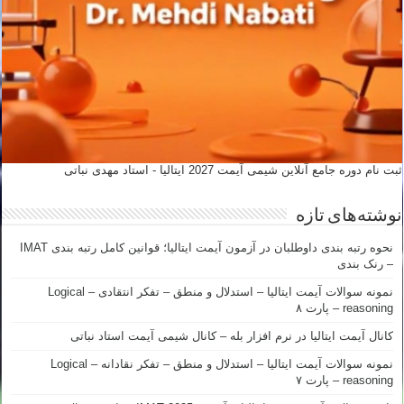
ثبت نام دوره جامع آنلاین شیمی آیمت 2027 ایتالیا - استاد مهدی نباتی
نوشته‌های تازه
نحوه رتبه بندی داوطلبان در آزمون آیمت ایتالیا؛ قوانین کامل رتبه بندی IMAT
– رنک بندی
نمونه سوالات آیمت ایتالیا – استدلال و منطق – تفکر انتقادی – Logical
reasoning – پارت ۸
کانال آیمت ایتالیا در نرم افزار بله – کانال شیمی آیمت استاد نباتی
نمونه سوالات آیمت ایتالیا – استدلال و منطق – تفکر نقادانه – Logical
reasoning – پارت ۷