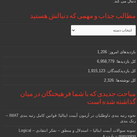
دنبال می کند.
مطالب جذاب و مهمی که دنبالش هستید
مطالب
جذاب
و
مهمی
که
دنبالش
بازدیدهای امروز:
1,206
هستید
کل بازدیدها:
6,958,779
کل بازدیدکنند‌گان:
1,915,123
کل نوشته‌ها:
2,326
مباحث جدیدی که با شما فرهیختگان در میان
گذاشته شده است
نحوه رتبه بندی داوطلبان در آزمون آیمت ایتالیا؛ قوانین کامل رتبه بندی IMAT –
رنک بندی
نمونه سوالات آیمت ایتالیا – استدلال و منطق – تفکر انتقادی – Logical
reasoning – پارت ۸