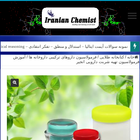
نمونه سوالات آیمت ایتالیا – استدلال و منطق – تفکر انتقادی – Logical reasoning – پارت ۸
خانه
/
کتابخانه طلایی
/
فرمولاسیون داروهای ترکیبی داروخانه ها
/
آموزش
فرمولاسیون تهیه شربت دارویی انجیر