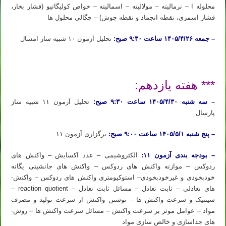
محلول­ه ا – نرمالیته – مولالیته – اسمالیته – خواص کولیگاتیو (فشار بخار،
فشار اسمزی، نقطه انجماد و نقطه جوش) – چگالی محلول­ ها
– جمعه ۱۴۰۵/۴/۲۶ ساعت ۹:۳۰ صبح:
تحلیل آزمون ۱۰ شبیه ساز امسال
ثبت نام دوره آیمت ۲۰۲۶ ثبت نام دوره شبیه ساز آیمت ۲۰۲۶ ثبت نام دوره شبیه ساز شیمی آیمت ۲۰۲۶ ایتالیا
*** هفته یازدهم:
– سه شنبه ۱۴۰۵/۴/۳۰ ساعت ۹:۳۰ صبح:
تحلیل آزمون ۱۱ شبیه ساز
پارسال
– پنج شنبه ۱۴۰۵/۵/۱ ساعت ۹:۰۰ صبح:
برگزاری آزمون ۱۱
– بودجه بندی آزمون ۱۱:
الکتروشیمی – عدد اکسایش – واکنش­ های
ردوکس – موازنه واکنش­ های ردوکس – واکنش­ های جانشینی یگانه
خودبخودی و غیرخودبخودی­– استوکیومتری واکنش­ های ردوکس – واکنش­
های تعادلی – ثابت تعادل – مسائل ثابت تعادل – reaction quotient –
سینتیک و سرعت واکنش­ ها – نوشتن واکنش از سرعت تولید و مصرف
مواد – عوامل موثر بر سرعت واکنش – مسائل سرعت واکنش ­ها – روش­
های جداسازی و خالص­ سازی مواد