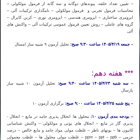
– تعیین تعداد حلقه، پیوندهای دوگانه و سه ­گانه از فرمول مولکولی –
محاسبات فرمول تجربی و فرمول مولکولی – نام­گذاری ترکیبات آلی –
ایزومری ساختاری – ایزومری هندسی – ایزومری نوری – کربن کایرال –
گروه ­های عاملی – روش تعیین فرمول عمومی ترکیبات آلی – واکنش ­های
آلی
– جمعه ۱۴۰۵/۴/۱۹ ساعت ۹:۳۰ صبح:
تحلیل آزمون ۹ شبیه ساز امسال
ثبت نام دوره آیمت ۲۰۲۶ ثبت نام دوره شبیه ساز آیمت ۲۰۲۶ ثبت نام دوره شبیه ساز شیمی آیمت ۲۰۲۶ ایتالیا
*** هفته دهم:
– سه شنبه ۱۴۰۵/۴/۲۳ ساعت ۹:۳۰ صبح:
تحلیل آزمون ۱۰ شبیه ساز
پارسال
– پنج شنبه ۱۴۰۵/۴/۲۵ ساعت ۹:۰۰ صبح:
برگزاری آزمون ۱۰
– بودجه بندی آزمون ۱۰:
محلول­ ها: انحلال ­پذیری جامد در مایع – انحلال ­
پذیری گاز در مایع – انحلال­ های یونی و مولکولی – واکنش شناسایی
کاتیون­ ها – یون­های ناظر – غلظت مولی مواد جامد و مایع خالص – درصد
جرمی – ppm – ppt – ppb – غلظت مولی محلول­ ها – غلظت معمولی