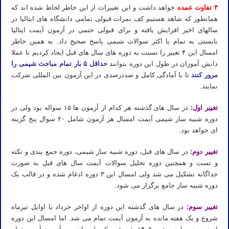
۴ تفاوت عمده
خواهد داشت و این تغییرات از این خاطر لحاظ شده اند که
همانطور که شاهد هستیم کف نمرات قبولی تمامی دانشگاه های ایتالیا در
سالهای اخیر افزایش یافته و برای قبولی حتمی در آزمون آیمت ایتالیا
بایستی به تمام یا اکثر سوالات شیمی پاسخ صحیح داد. به همین خاطر
امسال این ۴ تغییر را نسبت به دوره های سال های قبل ایجاد کردیم تا عملا
دانش آموزان در طول این دوره بتوانند
حداقل ۵ بار تمام مباحث شیمی را
مرور کنند
تا با آمادگی کامل و صددرصدی در این آزمون بین المللی شرکت
نمایند.
تغییر اول:
در سال های گذشته هر کدام از آزمون ها ۱۵ سواله بود ولی در
دوره شبیه ساز شیمی آیمت امسال هر آزمون شامل ۲۰ سوال پنج گزینه
ای خواهد بود.
تغییر دوم:
در سال های قبل، دوره شبیه ساز شیمی، دوره جمع بندی و نکته
و تست و همچنین دوره تحلیل سوالات آیمت سال های قبل به صورت
جداگانه تشکیل می شد ولی امسال این ۳ دوره ادغام شده و در قالب یک
دوره شبیه ساز جامع برگزار می شود.
تغییر سوم:
در سال های گذشته این دوره از اواخر خرداد یا اوایل تیرماه
شروع و یک هفته مانده به آزمون آیمت تمام می شد. اما امسال این دوره