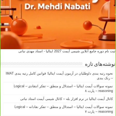
ثبت نام دوره جامع آنلاین شیمی آیمت 2027 ایتالیا - استاد مهدی نباتی
نوشته‌های تازه
نحوه رتبه بندی داوطلبان در آزمون آیمت ایتالیا؛ قوانین کامل رتبه بندی IMAT
– رنک بندی
نمونه سوالات آیمت ایتالیا – استدلال و منطق – تفکر انتقادی – Logical
reasoning – پارت ۸
کانال آیمت ایتالیا در نرم افزار بله – کانال شیمی آیمت استاد نباتی
نمونه سوالات آیمت ایتالیا – استدلال و منطق – تفکر نقادانه – Logical
reasoning – پارت ۷