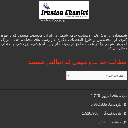
Iranian Chemist
شیمیدان ایرانی
؛ اولین وبسایت جامع شیمی در ایران محسوب میشود که با بهره
گیری از متخصصین و فارغ التحصیلان دکتری در رشته های مختلف، هدف بزرگ
آموزش شیمی را در همه سطوح در زمینه های پایه، آموزشی، پژوهشی و صنعتی
دنبال می کند.
مطالب جذاب و مهمی که دنبالش هستید
مطالب
جذاب
و
مهمی
که
دنبالش
بازدیدهای امروز:
1,270
هستید
کل بازدیدها:
6,962,835
کل بازدیدکنند‌گان:
1,916,988
کل نوشته‌ها:
2,326