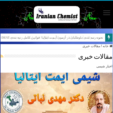
نمونه سوالات آیمت ایتالیا – استدلال و منطق – تفکر انتقادی – Logical reasoning – پارت ۸
خانه
/
مقالات خبری
مقالات خبری
اخبار شیمی