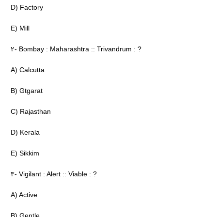
D) Factory
E) Mill
۲- Bombay : Maharashtra :: Trivandrum : ?
A) Calcutta
B) Gtgarat
C) Rajasthan
D) Kerala
E) Sikkim
۳- Vigilant : Alert :: Viable : ?
A) Active
B) Gentle