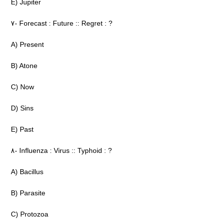
E) Jupiter
۷- Forecast : Future :: Regret : ?
A) Present
B) Atone
C) Now
D) Sins
E) Past
۸- Influenza : Virus :: Typhoid : ?
A) Bacillus
B) Parasite
C) Protozoa