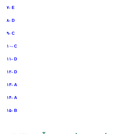
۷- E
۸- D
۹- C
۱۰- C
۱۱- D
۱۲- D
۱۳- A
۱۴- A
۱۵- B
ثبت نام دوره آنلاین آمادگی آیمت ایتالیا ۲۰۲۷ درس شیمی