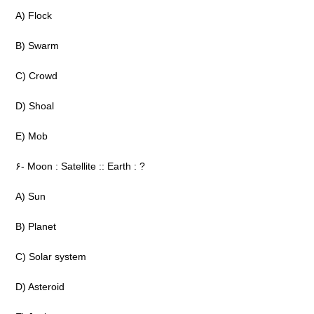
A) Flock
B) Swarm
C) Crowd
D) Shoal
E) Mob
۶- Moon : Satellite :: Earth : ?
A) Sun
B) Planet
C) Solar system
D) Asteroid