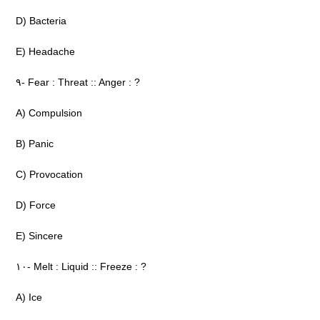
D) Bacteria
E) Headache
۹- Fear : Threat :: Anger : ?
A) Compulsion
B) Panic
C) Provocation
D) Force
E) Sincere
۱۰- Melt : Liquid :: Freeze : ?
A) Ice