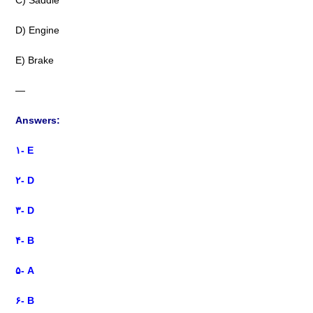
C) Saddle
D) Engine
E) Brake
—
Answers:
۱-
E
۲- D
۳- D
۴- B
۵- A
۶- B