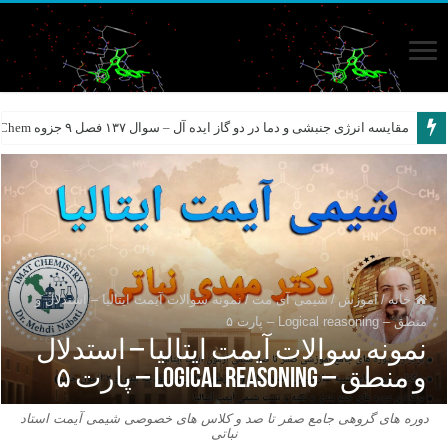
مقایسه انرژی جنبشی و دما در دو گاز ایده آل – سوال ۱۳۷ فصل ۹ جزوه N-Chem – شیمی آیمت نباتی
خانه
/
آموزش
/
شیمی آی مت
/
نمونه سوالات آیمت ایتالیا – استدلال و
منطق – Logical reasoning – پارت ۵
نمونه سوالات آیمت ایتالیا – استدلال
و منطق – Logical reasoning – پارت ۵
دوره های گروهی جامع صفر تا صد و کلاس های خصوصی شیمی آیمت استاد
نباتی