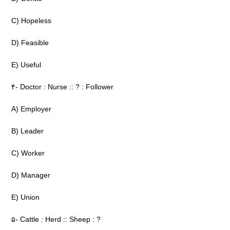
C) Hopeless
D) Feasible
E) Useful
۴- Doctor : Nurse :: ? : Follower
A) Employer
B) Leader
C) Worker
D) Manager
E) Union
۵- Cattle : Herd :: Sheep : ?