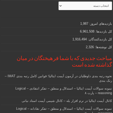
مطالب
جذاب
و
مهمی
که
دنبالش
بازدیدهای امروز:
1,987
هستید
کل بازدیدها:
6,961,508
کل بازدیدکنند‌گان:
1,916,494
کل نوشته‌ها:
2,326
مباحث جدیدی که با شما فرهیختگان در میان
گذاشته شده است
نحوه رتبه بندی داوطلبان در آزمون آیمت ایتالیا؛ قوانین کامل رتبه بندی IMAT –
رنک بندی
نمونه سوالات آیمت ایتالیا – استدلال و منطق – تفکر انتقادی – Logical
reasoning – پارت ۸
کانال آیمت ایتالیا در نرم افزار بله – کانال شیمی آیمت استاد نباتی
نمونه سوالات آیمت ایتالیا – استدلال و منطق – تفکر نقادانه – Logical