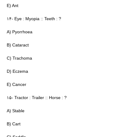
E) Ant
۱۴- Eye : Myopia :: Teeth : ?
A) Pyorrhoea
B) Cataract
C) Trachoma
D) Eczema
E) Cancer
۱۵- Tractor : Trailer :: Horse : ?
A) Stable
B) Cart