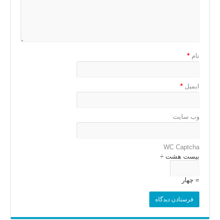
نام
*
ایمیل
*
وب‌ سایت
WC Captcha
بیست هشت ÷
= چهار