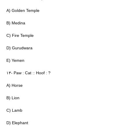
A) Golden Temple
B) Medina
C) Fire Temple
D) Gurudwara
E) Yemen
۱۳- Paw : Cat :: Hoof : ?
A) Horse
B) Lion
C) Lamb
D) Elephant