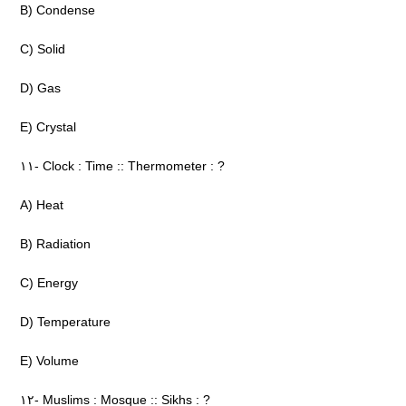
B) Condense
C) Solid
D) Gas
E) Crystal
۱۱- Clock : Time :: Thermometer : ?
A) Heat
B) Radiation
C) Energy
D) Temperature
E) Volume
۱۲- Muslims : Mosque :: Sikhs : ?