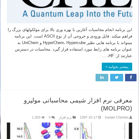
این برنامه انجام محاسبات آغازین با بهره وری بالا برای مولکولهای بزرگ را
فراهم میکند. فایل ورودی و خروجی آن از نوع ASCII است. این برنامه
میتواند با برنامه هایی نظیر HyperChem، Hypercube و UniChem به
عنوان برنامه های رابط مورد استفاده قرار گیرد. محاسبات در دسترس
عبارتند از: HF، …
بیشتر بخوانید »
معرفی نرم افزار شیمی محاسباتی مولپرو
(MOLPRO)
Iranian Chemist
1397-10-17
نرم افزار
0
1,353