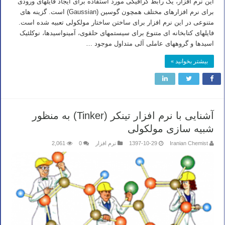
این نرم افزار، یک رابط گرافیکی مورد استفاده برای ایجاد فایلهای ورودی
برای نرم افزارهای مختلف همچون گوسین (Gaussian) است. گزینه های
متنوعی در این نرم افزار برای ساختن ساختار مولکولی تعبیه شده است.
فایلهای کتابخانه ای متنوع برای سیستمهای حلقوی، آمینواسیدها، نوکلئیک
اسیدها و گروههای عاملی آلی متداول موجود …
بیشتر بخوانید »
آشنایی با نرم افزار تینکر (Tinker) به منظور
شبیه سازی مولکولی
Iranian Chemist
1397-10-29
نرم افزار
0
2,061