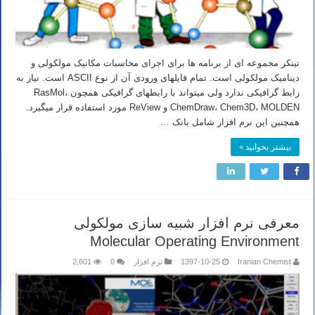
تینکر مجموعه ای از برنامه ها برای اجرای محاسبات مکانیک مولکولی و
دینامیک مولکولی است. تمام فایلهای ورودی آن از نوع ASCII است. نیاز به
رابط گرافیکی ندارد ولی میتواند با رابطهای گرافیکی همچون RasMol،
ChemDraw، Chem3D، MOLDEN و ReView مورد استفاده قرار میگیرد.
همچنین این نرم افزار شامل بانک …
بیشتر بخوانید »
معرفی نرم افزار شبیه سازی مولکولی
Molecular Operating Environment
Iranian Chemist
1397-10-25
نرم افزار
0
2,601