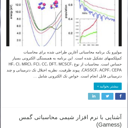
مولپرو یک برنامه محاسباتی آغازین طراحی شده برای محاسبات
کمپلکسهای تشکیل شده است. این برنامه به همبستگی الکترونی بسیار
حساس است. محاسبات از نوع HF، CI، MRCI، FCI، CC، DFT، MCSCF،
CASSCF، ACPF، CEPA، پیوند ظرفیت، نظریه اختلال تک دترمینانی و چند
دترمینانی قابل انجام است. خواص تک الکترونی شامل …
بیشتر بخوانید »
آشنایی با نرم افزار شیمی محاسباتی گمس
(Gamess)