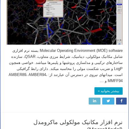
Molecular Operating Environment (MOE) software بسته نرم افزاری
شامل مکانیک مولکولی، دینامیک، شرایط مرزی متناوب، QSAR، سازنده
ساختارهای ترکیبی و مدلسازی پروتئینها و پلیمرها میباشد. خواصی همچون
LogP و ضریب شکست مولی را محاسبه میکند. دارای رابط گرافیکی
است. میدانهای نیروی در دسترس آن عبارتند از: AMBER89، AMBER94،
MMFF94 و …
بیشتر بخوانید »
نرم افزار مکانیک مولکولی ماکرومدل