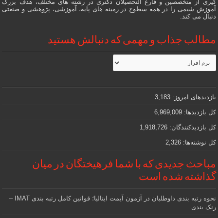
گیری از متخصصین و فارغ التحصیلان دکتری در رشته های مختلف، هدف بزرگ
آموزش شیمی را در همه سطوح در زمینه های پایه، آموزشی، پژوهشی و صنعتی
دنبال می کند.
مطالب جذاب و مهمی که دنبالش هستید
مطالب
جذاب
و
مهمی
که
دنبالش
بازدیدهای امروز:
3,183
هستید
کل بازدیدها:
6,969,009
کل بازدیدکنند‌گان:
1,918,726
کل نوشته‌ها:
2,326
مباحث جدیدی که با شما فرهیختگان در میان
گذاشته شده است
نحوه رتبه بندی داوطلبان در آزمون آیمت ایتالیا؛ قوانین کامل رتبه بندی IMAT –
رنک بندی