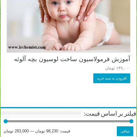
آموزش فرمولاسیون ساخت لوسیون بچه آلوئه
۱۴۹,۰۰۰
تومان
افزودن به سبد خرید
فیلتر بر اساس قیمت:
حداقل
حداكثر
قيمت:
98,230 تومان
—
283,000 تومان
صافی