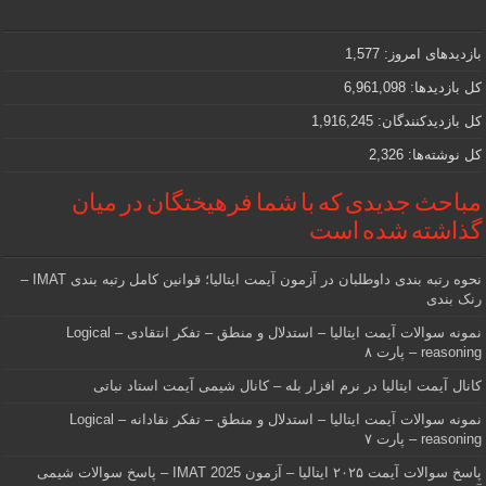
مهمی
که
دنبالش
بازدیدهای امروز:
1,577
هستید
کل بازدیدها:
6,961,098
کل بازدیدکنند‌گان:
1,916,245
کل نوشته‌ها:
2,326
مباحث جدیدی که با شما فرهیختگان در میان
گذاشته شده است
نحوه رتبه بندی داوطلبان در آزمون آیمت ایتالیا؛ قوانین کامل رتبه بندی IMAT –
رنک بندی
نمونه سوالات آیمت ایتالیا – استدلال و منطق – تفکر انتقادی – Logical
reasoning – پارت ۸
کانال آیمت ایتالیا در نرم افزار بله – کانال شیمی آیمت استاد نباتی
نمونه سوالات آیمت ایتالیا – استدلال و منطق – تفکر نقادانه – Logical
reasoning – پارت ۷
پاسخ سوالات آیمت ۲۰۲۵ ایتالیا – آزمون IMAT 2025 – پاسخ سوالات شیمی