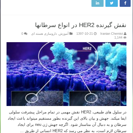
نقش گیرنده HER2 در انواع سرطانها
Iranian Chemist
1397-10-21
آموزش
,
داروسازی هسته ای
0
1,144
در سلول های طبیعی، HER2 نقش مهمی در تمام مراحل پیشرفت سلولی
ایفا می­کند. جهش و بیان بالای این گیرنده بطور مستقیم می­تواند باعث ایجاد
سرطان و به دنبال آن متاستاز شود. اگرچه جهش ژن neu برای ایجاد
سرطان لازم است، به نظر می رسد که HER2 انسانی از طریق …