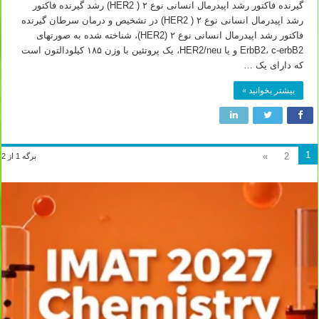
گیرنده فاکتور رشد اپیدرمال انسانی نوع ۲ ( HER2) رشد گیرنده فاکتور
رشد اپیدرمال انسانی نوع ۲ ( HER2) در تشخیص و درمان سرطان گیرنده
فاکتور رشد اپیدرمال انسانی نوع ۲ (HER2)، شناخته شده به صورت­های
ErbB2، c-erbB2 و یا HER2/neu، یک پروتئین با وزن ۱۸۵ کیلودالتون است
که دارای یک …
بیشتر بخوانید »
1
»
2
برگه 1 از 2