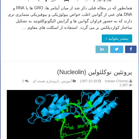
همانطور که در مقاله قبلی ذکر شد از میان آپتامر ها، GRO ها یا RNA و
DNA های غنی از گوانین اغلب خواص بیولوژیکی و بیوفیزیکی متمایزی تری
دارند که به حضور فراوان گوانین ها و گرایش الیگونوکلئوتید به تشکیل
ساختار کواردپلکس بر می گردد. استفاده از اسکلت های مقاوم …
بیشتر بخوانید »
پروتئین نوکلئولین (Nucleolin)
Iranian Chemist
1397-10-28
آموزش
,
داروسازی هسته ای
0
1,987