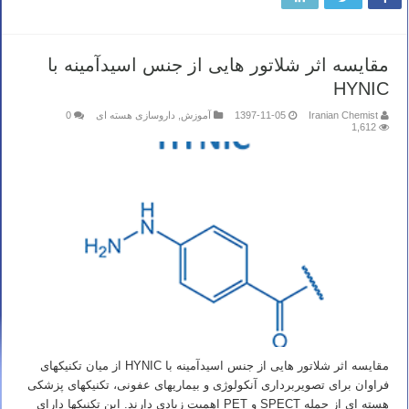
مقایسه اثر شلاتور هایی از جنس اسیدآمینه با
HYNIC
Iranian Chemist
1397-11-05
آموزش
,
داروسازی هسته ای
0
1,612
مقایسه اثر شلاتور هایی از جنس اسیدآمینه با HYNIC از میان تکنیک­های
فراوان برای تصویربرداری آنکولوژی و بیماری­های عفونی، تکنیک­های پزشکی
هسته ­ای از جمله SPECT و PET اهمیت زیادی دارند. این تکنیک­ها دارای