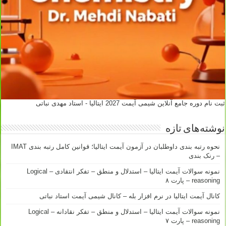
ثبت نام دوره جامع آنلاین شیمی آیمت 2027 ایتالیا - استاد مهدی نباتی
نوشته‌های تازه
نحوه رتبه بندی داوطلبان در آزمون آیمت ایتالیا؛ قوانین کامل رتبه بندی IMAT
– رنک بندی
نمونه سوالات آیمت ایتالیا – استدلال و منطق – تفکر انتقادی – Logical
reasoning – پارت ۸
کانال آیمت ایتالیا در نرم افزار بله – کانال شیمی آیمت استاد نباتی
نمونه سوالات آیمت ایتالیا – استدلال و منطق – تفکر نقادانه – Logical
reasoning – پارت ۷