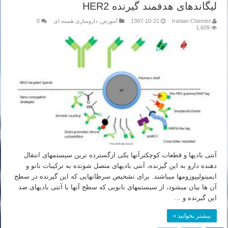
لیگاندهای هدفمند گیرنده HER2
Iranian Chemist
1397-10-21
آموزش
,
داروسازی هسته ای
0
1,609
آنتی بادی­ها و قطعات کوچکترآن­ها یکی ازگسترده ترین سیستم­های انتقال
دهنده دارو به این گیرنده، آنتی بادی­های متصل شونده به ترکیبات نانو و
ایمینولیپوزوم­ها می­باشند. برای تشخیص سرطان­هایی که این گیرنده در سطح
آن ها بیان می­شود، از سیستم­های نانویی که سطح آن­ها با آنتی بادی­های ضد
این گیرنده و …
بیشتر بخوانید »