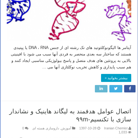
آپتامر ها الیگونوکلئوتید های تک رشته ای از جنس DNA ، RNA یا پپتیدی
هستند که ساختار سه بعدی منحصر به فردی آنها سبب می شود با افینیتی
بالایی به پروتئین های هدف متصل و پاسخ بیولوژیکی مناسبی ایجاد کنند و
هم سبب پایداری و کاهش تخریب نوکلئازی آنها می …
بیشتر بخوانید »
اتصال عوامل هدفمند به لیگاند هاینیک و نشاندار
سازی با تکنسیم-۹۹m
Iranian Chemist
1397-10-28
آموزش
,
داروسازی هسته ای
0
1,033