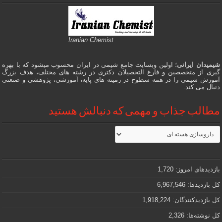
Iranian Chemist
شیمیدان ایرانی
؛ اولین وبسایت جامع شیمی در ایران محسوب میشود که با بهره
گیری از متخصصین و فارغ التحصیلان دکتری در رشته های مختلف، هدف بزرگ
آموزش شیمی را در همه سطوح در زمینه های پایه، آموزشی، پژوهشی و صنعتی
دنبال می کند.
مطالب جذاب و مهمی که دنبالش هستید
مطالب
جذاب
و
مهمی
که
دنبالش
بازدیدهای امروز:
1,720
هستید
کل بازدیدها:
6,967,546
کل بازدیدکنند‌گان:
1,918,224
کل نوشته‌ها:
2,326