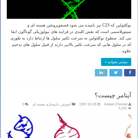
نوکلئولین که C23 نیز نامیده می شود فسفوپروتئین هسته ای و
سیتوپلاسمی است که نقش کلیدی در فرایند های بیولوژیکی گوناگون ایفا
می کند. سطوح نوکلئولین به سرعت تکثیر سلول ها ارتباط دارد به طوری
که در سلول هایی که سرعت تکثیر بالایی دارند از قبیل سلول های بدخیم
علاوه …
بیشتر بخوانید »
آپتامر چیست؟
Iranian Chemist
1397-10-28
آموزش
,
داروسازی هسته ای
0
5,331