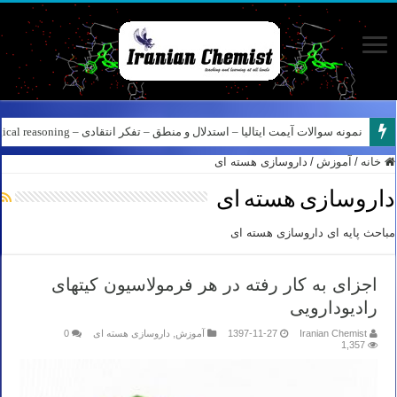
نمونه سوالات آیمت ایتالیا – استدلال و منطق – تفکر انتقادی – Logical reasoning – پارت ۸
کانال آیمت ایتالیا در نرم افزار بله – کانال شیمی آیمت استاد نباتی
خانه
/
آموزش
/
داروسازی هسته ای
داروسازی هسته ای
مباحث پایه ای داروسازی هسته ای
اجزای به کار رفته در هر فرمولاسیون کیتهای
رادیودارویی
Iranian Chemist
1397-11-27
آموزش
,
داروسازی هسته ای
0
1,357