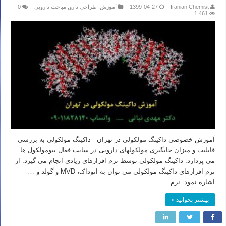
Iranian Chemist
1399-04-27
آموزش
,
طراحی دارو
,
مباحث دارویی
0
1,461
آموزش خصوصی داکینگ مولکولی در تهران داکینگ مولکولی به بررسی
قابلیت و میزان جایگیری مولکولهای دارویی در سایت فعال بیومولکول ها
می پردازد. داکینگ مولکولی توسط نرم افزارهای زیادی انجام می گیرد. از
نرم افزارهای داکینگ مولکولی می توان به اتوداک، MVD و گولد و …
اشاره نمود. نرم …
بیشتر بخوانید »