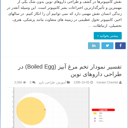
نقش کامپیوترها در کشف و طراحی داروهای نوین بدون شک یکی از
مهمترین و تأثیرگذارترین اختراعات بشر کامپیوتر است. این وسیله آنقدر در
زندگی انسان نقش مهمی دارد که نمی توانیم آن را انکار کنیم. در سالهای
اخیر، کامپیوتر تحول عظیمی در زمینه های متفاوت مانند پزشکی، هنری،
تحصیلی، ارتباطات، …
بیشتر بخوانید »
تفسیر نمودار تخم مرغ آبپز (Boiled Egg) در
طراحی داروهای نوین
Iranian Chemist
1398-10-05
آموزش
,
طراحی دارو
0
2,066