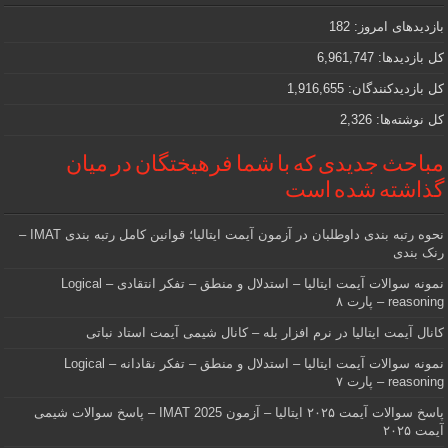
که
دنبالش
بازدیدهای امروز:
182
هستید
کل بازدیدها:
6,961,747
کل بازدیدکنند‌گان:
1,916,655
کل نوشته‌ها:
2,326
مباحث جدیدی که با شما فرهیختگان در میان
گذاشته شده است
نحوه رتبه بندی داوطلبان در آزمون آیمت ایتالیا؛ قوانین کامل رتبه بندی IMAT –
رنک بندی
نمونه سوالات آیمت ایتالیا – استدلال و منطق – تفکر انتقادی – Logical
reasoning – پارت ۸
کانال آیمت ایتالیا در نرم افزار بله – کانال شیمی آیمت استاد نباتی
نمونه سوالات آیمت ایتالیا – استدلال و منطق – تفکر نقادانه – Logical
reasoning – پارت ۷
پاسخ سوالات آیمت ۲۰۲۵ ایتالیا – آزمون IMAT 2025 – پاسخ سوالات شیمی
آیمت ۲۰۲۵