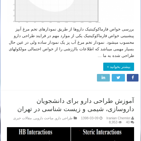
بررسی خواص فارماکوکینتیک داروها از طریق نمودارهای تخم مرغ آبپز
پیشبینی خواص فارماکوکینتیک یکی از موارد مهم در فرایند طراحی دارو
محسوب میشود. نمودار تخم مرغ آب پز یک نمودار ساده ولی در عین حال
بسیار مهمی میباشد که اطلاعات باارزشی را از خواص احتمالی مولکولهای
طراحی شده به ما …
بیشتر بخوانید »
آموزش طراحی دارو برای دانشجویان
داروسازی، شیمی و زیست شناسی در تهران
Iranian Chemist
1398-03-09
طراحی دارو
,
مباحث دارویی
,
مقالات خبری
8,953
40