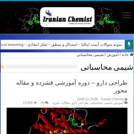
نمونه سوالات آیمت ایتالیا – استدلال و منطق – تفکر انتقادی – Logical reasoning – پارت ۸
کانال آیمت ایتالیا در نرم افزار بله – کانال شیمی آیمت استاد نباتی
خانه
/
آموزش
/
شیمی محاسباتی
شیمی محاسباتی
طراحی دارو – دوره آموزشی فشرده و مقاله
محور
1398-12-24
Iranian Chemist
آموزش
,
شیمی محاسباتی
,
طراحی دارو
,
مقالات خبری
49
14,006