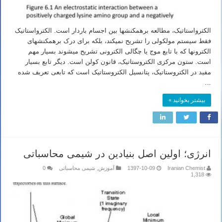
الکترواستاتیک، مطالعه برهمکنشها بین اجسام باردار است. الکترواستاتیک
فقط سیستم مولکولی را تشریح نمیکند، بلکه برای درک برهمکنشهای
الکترونها که با تابع موج یا چگالی الکترونی تشریح میشوند بسیار مهم
است. ستون مرکزی الکتروستاتیک، قانون کولن است. دیگر تابع بسیار
مفید در الکتروستاتیک، پتانسیل الکتروستاتیک است که تابعی تعریف شده
…
بیشتر بخوانید »
انرژی؛ اولین اصل بنیادین در شیمی محاسباتی
Iranian Chemist
1397-10-09
آموزش
,
شیمی محاسباتی
0
1,318