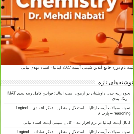
ثبت نام دوره جامع آنلاین شیمی آیمت 2027 ایتالیا - استاد مهدی نباتی
نوشته‌های تازه
نحوه رتبه بندی داوطلبان در آزمون آیمت ایتالیا؛ قوانین کامل رتبه بندی IMAT
– رنک بندی
نمونه سوالات آیمت ایتالیا – استدلال و منطق – تفکر انتقادی – Logical
reasoning – پارت ۸
کانال آیمت ایتالیا در نرم افزار بله – کانال شیمی آیمت استاد نباتی
نمونه سوالات آیمت ایتالیا – استدلال و منطق – تفکر نقادانه – Logical