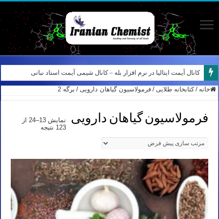
نمونه سوالات آیمت ایتالیا – استدلال و منطق – تفکر نقادانه – Logical reasoning – پارت ۷
کانال آیمت ایتالیا در نرم افزار بله – کانال شیمی آیمت استاد نباتی
خانه
/
کتابخانه طلایی
/
فرمولاسیون گیاهان دارویی
/
برگه 2
فرمولاسیون گیاهان دارویی
نمایش 13–24 از
123 نتیجه