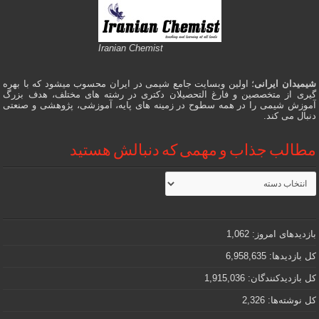
Iranian Chemist
شیمیدان ایرانی
؛ اولین وبسایت جامع شیمی در ایران محسوب میشود که با بهره
گیری از متخصصین و فارغ التحصیلان دکتری در رشته های مختلف، هدف بزرگ
آموزش شیمی را در همه سطوح در زمینه های پایه، آموزشی، پژوهشی و صنعتی
دنبال می کند.
مطالب جذاب و مهمی که دنبالش هستید
مطالب
جذاب
و
مهمی
که
دنبالش
بازدیدهای امروز:
1,062
هستید
کل بازدیدها:
6,958,635
کل بازدیدکنند‌گان:
1,915,036
کل نوشته‌ها:
2,326