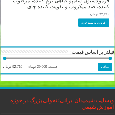
فرمولاسیون شامپو گیاهی نرم کننده، مرطوب
کننده، ضد میکروب و تقویت کننده چای
۹۲,۷۱۰
تومان
افزودن به سبد خرید
فیلتر بر اساس قیمت:
حداقل
حداكثر
قيمت:
29,000 تومان
—
92,710 تومان
صافی
قیمت
قيمت
وبسایت شیمیدان ایرانی؛ تحولی بزرگ در حوزه
آموزش شیمی