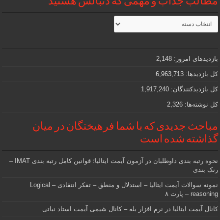
مطالب جذاب و مهمی که دنبالش هستید
مطالب
جذاب
و
مهمی
که
دنبالش
بازدیدهای امروز:
2,148
هستید
کل بازدیدها:
6,963,713
کل بازدیدکنند‌گان:
1,917,240
کل نوشته‌ها:
2,326
مباحث جدیدی که با شما فرهیختگان در میان
گذاشته شده است
نحوه رتبه بندی داوطلبان در آزمون آیمت ایتالیا؛ قوانین کامل رتبه بندی IMAT –
رنک بندی
نمونه سوالات آیمت ایتالیا – استدلال و منطق – تفکر انتقادی – Logical
reasoning – پارت ۸
کانال آیمت ایتالیا در نرم افزار بله – کانال شیمی آیمت استاد نباتی