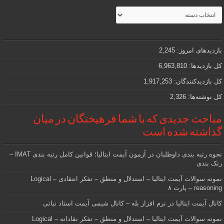
مطالب
جذاب
و
مهمی
که
دنبالش
بازدیدهای امروز:
2,245
هستید
کل بازدیدها:
6,963,810
کل بازدیدکنند‌گان:
1,917,253
کل نوشته‌ها:
2,326
مباحث جدیدی که با شما فرهیختگان در میان
گذاشته شده است
نحوه رتبه بندی داوطلبان در آزمون آیمت ایتالیا؛ قوانین کامل رتبه بندی IMAT –
رنک بندی
نمونه سوالات آیمت ایتالیا – استدلال و منطق – تفکر انتقادی – Logical
reasoning – پارت ۸
کانال آیمت ایتالیا در نرم افزار بله – کانال شیمی آیمت استاد نباتی
نمونه سوالات آیمت ایتالیا – استدلال و منطق – تفکر نقادانه – Logical