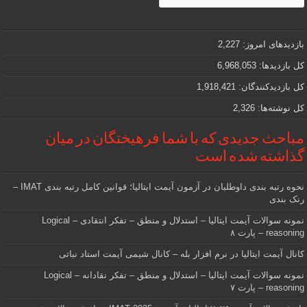
و
مهمی
که
دنبالش
بازدیدهای امروز:
2,227
هستید
کل بازدیدها:
6,968,053
کل بازدیدکنند‌گان:
1,918,421
کل نوشته‌ها:
2,326
مباحث جدیدی که با شما فرهیختگان در میان
گذاشته شده است
نحوه رتبه بندی داوطلبان در آزمون آیمت ایتالیا؛ قوانین کامل رتبه بندی IMAT –
رنک بندی
نمونه سوالات آیمت ایتالیا – استدلال و منطق – تفکر انتقادی – Logical
reasoning – پارت ۸
کانال آیمت ایتالیا در نرم افزار بله – کانال شیمی آیمت استاد نباتی
نمونه سوالات آیمت ایتالیا – استدلال و منطق – تفکر نقادانه – Logical
reasoning – پارت ۷