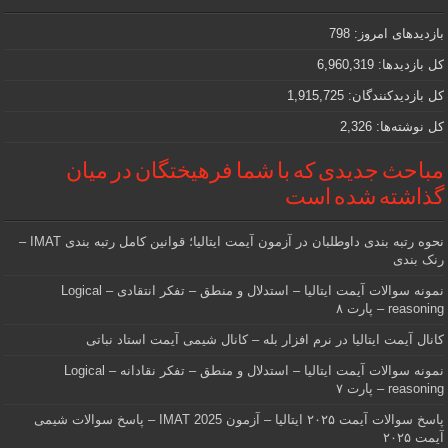
که
دنبالش
بازدیدهای امروز:
798
هستید
کل بازدیدها:
6,960,319
کل بازدیدکنند‌گان:
1,915,725
کل نوشته‌ها:
2,326
مباحث جدیدی که با شما فرهیختگان در میان
گذاشته شده است
نحوه رتبه بندی داوطلبان در آزمون آیمت ایتالیا؛ قوانین کامل رتبه بندی IMAT –
رنک بندی
نمونه سوالات آیمت ایتالیا – استدلال و منطق – تفکر انتقادی – Logical
reasoning – پارت ۸
کانال آیمت ایتالیا در نرم افزار بله – کانال شیمی آیمت استاد نباتی
نمونه سوالات آیمت ایتالیا – استدلال و منطق – تفکر نقادانه – Logical
reasoning – پارت ۷
پاسخ سوالات آیمت ۲۰۲۵ ایتالیا – آزمون IMAT 2025 – پاسخ سوالات شیمی
آیمت ۲۰۲۵