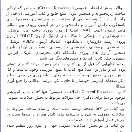
دانلود رایگان کتاب جامع آموزشی سوالات General Knowledge
سوالات بخش اطلاعات عمومی (General Knowledge) به خاطر گستردگی
مباحث زیرمجموعه و همچنین نبودن منبع جامع و کتاب آموزشی (تا قبل از
چاپ این کتاب) همیشه یکی از سختترین و پرچالشترین قسمتها برای
پاسخگویی دانش آموزان و دانشجویان در هر آزمون ورودی بین المللی
مانند آزمون آیمت IMAT ایتالیا (آزمون ورودی رشته های پزشکی،
دندانپزشکی و دامپزشکی دانشگاه های ایتالیا)، آزمون TOLC-F (آزمون
ورودی رشته داروسازی دانشگاههای ایتالیا)، آزمون PUMS پزشکی،
دندانپزشکی، پرستاری، دامپزشکی و داروسازی دانشگاه پوزنان لهستان و
همچنین آزمون های ورودی دانشگاه های مجارستان، بلژیک، اتریش،
جمهوری چک، کانادا، آمریکا و کشورهای دیگر می باشد.
معدود کتابهایی که قبل از این کتاب به چاپ رسیده بودند کتابهای تستی
بوده اند و بنابراین عملا هیچ کتاب یا منبع آموزشی وجود نداشت و لذا
دانش آموزان مجبور بودند که با جستجوهای شبانه روزی در ویکی پدیا و
دیگر صفحات اینترنتی خودشان تا جای ممکن بتوانند مطالبی را جمع آوری
کنند!!!
کتاب General Knowledge (اطلاعات عمومی) تنها کتاب جامع آموزشی
موجود در دنیا برای یادگیری حل سوالات مربوط به بخش اطلاعات عمومی
می باشد.
این کتاب در ۵۲۷ صفحه نوشته شده است و تمام مباحث مربوط به
اطلاعات عمومی به صورت درسنامه های کامل همراه با صدها تست در
آخر هر فصل آموزش داده شده است.
این کتاب در دو بخش اطلاعات عمومی جهان و علوم روز تنظیم شده
است.