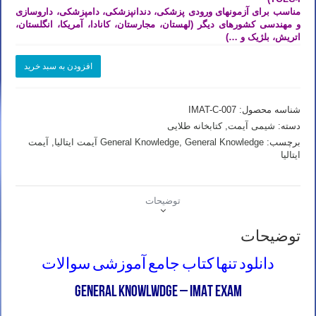
مناسب برای آزمونهای ورودی پزشکی، دندانپزشکی، دامپزشکی، داروسازی
و مهندسی کشورهای دیگر (لهستان، مجارستان، کانادا، آمریکا، انگلستان،
اتریش، بلژیک و …)
دانلود
افزودن به سبد خرید
کتاب
جامع
آموزشی
شناسه محصول:
IMAT-C-007
سوالات
General
دسته:
شیمی آیمت
,
کتابخانه طلایی
Knowledge
برچسب:
General Knowledge آیمت ایتالیا
,
General Knowledge
,
آیمت
آیمت
ایتالیا
ایتالیا
عدد
توضیحات
توضیحات
دانلود تنها کتاب جامع آموزشی سوالات
General Knowlwdge – IMAT EXAM