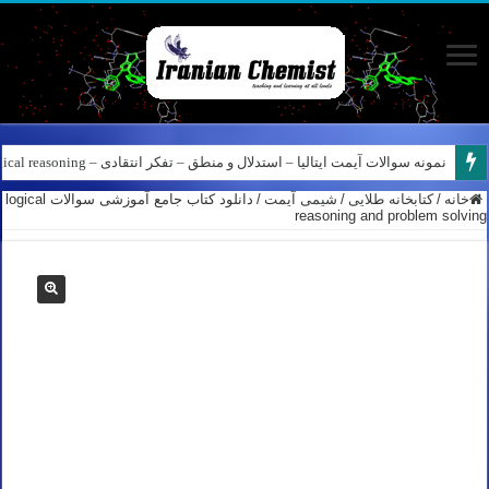
نمونه سوالات آیمت ایتالیا – استدلال و منطق – تفکر انتقادی – Logical reasoning – پارت ۸
کانال آیمت ایتالیا در نرم افزار بله – کانال شیمی آیمت استاد نباتی
خانه
/
کتابخانه طلایی
/
شیمی آیمت
/
دانلود کتاب جامع آموزشی سوالات logical
reasoning and problem solving