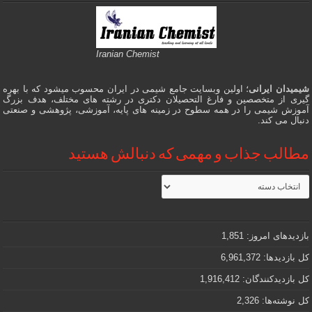
Iranian Chemist
شیمیدان ایرانی
؛ اولین وبسایت جامع شیمی در ایران محسوب میشود که با بهره
گیری از متخصصین و فارغ التحصیلان دکتری در رشته های مختلف، هدف بزرگ
آموزش شیمی را در همه سطوح در زمینه های پایه، آموزشی، پژوهشی و صنعتی
دنبال می کند.
مطالب جذاب و مهمی که دنبالش هستید
مطالب
جذاب
و
مهمی
که
دنبالش
بازدیدهای امروز:
1,851
هستید
کل بازدیدها:
6,961,372
کل بازدیدکنند‌گان:
1,916,412
کل نوشته‌ها:
2,326