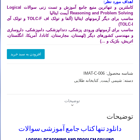
اهداف مورد نظر:
کاملترین و تنهاترین منبع جامع آموزش و تست زنی سوالات Logical
Reasoning and Problem Solving آیمت ایتالیا
مناسب برای دیگر آزمونهای ایتالیا (آلفا و تولک اف TOLC-F و تولک آی
TOLC-I)
مناسب برای آزمونهای ورودی پزشکی، دندانپزشکی، دامپزشکی، داروسازی
و مهندسی کشورهای دیگر (لهستان، مجارستان، کانادا، آمریکا، انگلستان،
اتریش، بلژیک و …)
دانلود
افزودن به سبد خرید
کتاب
جامع
آموزشی
شناسه محصول:
IMAT-C-006
سوالات
logical
دسته:
شیمی آیمت
,
کتابخانه طلایی
reasoning
and
problem
توضیحات
solving
عدد
توضیحات
دانلود تنها کتاب جامع آموزشی سوالات