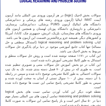
logical reasoning and problem solving
دانلود رایگان کتاب جامع آموزشی سوالات logical reasoning and problem solving
سوالات بخش لاجیک (logic) در هر آزمون ورودی بین المللی مانند آزمون
آیمت IMAT ایتالیا (آزمون ورودی رشته های پزشکی و دندانپزشکی
دانشگاه های ایتالیا)، آزمون PUMS پزشکی، دندانپزشکی، پرستاری،
دامپزشکی و داروسازی دانشگاه پوزنان لهستان و همچنین آزمون های
ورودی دانشگاه های مجارستان، بلژیک، اتریش، جمهوری چک، کانادا، آمریکا
و کشورهای دیگر، همیشه جزو پرچالشترین قسمت این آزمون ها می باشد.
کتاب logical reasoning and problem solving (استدلال منطقی و حل
مساله) تنها کتاب جامع آموزشی موجود در دنیا برای یادگیری حل سوالات
مربوط به بخش لاجیک می باشد.
این کتاب در ۱۱۷۱ صفحه نوشته شده است و روش حل سوالات منطق و
استدلال به طور کاملا تشریحی آموزش داده شده است.
این کتاب در دو بخش آموزش حل سوالات متنی و تصویری تنظیم شده
است. به طوری که در بیش از ۷۰ فصل دسته بندی شده، تک به تک تیپ
سوالات احتمالی به طور کاملا تشریحی توضیح داده شده و سپس در رابطه
با آن دسته، بیش از ۱۰۰ سوال تستی از آسان به سخت آورده شده و
سپس به طور کاملا تشریحی پاسخ تمامی این تست ها توضیح داده شده
است.
نقطه قوت دیگر این کتاب آوردن تمامی تست های بخش logical
reasoning and problem solving تمامی آزمون های بین المللی بسیار مهم
دنیا در ۵۰ سال اخیر است و باز پاسخ تمامی این سوالات به صورت کاملا
تشریحی توضیح داده شده است.