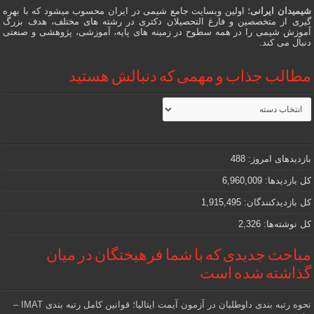
شیمیدان ایرانی
؛ اولین وبسایت جامع شیمی در ایران محسوب میشود که با بهره
گیری از متخصصین و فارغ التحصیلان دکتری در رشته های مختلف، هدف بزرگ
آموزش شیمی را در همه سطوح در زمینه های پایه، آموزشی، پژوهشی و صنعتی
دنبال می کند.
مطالب جذاب و مهمی که دنبالش هستید
مطالب
جذاب
و
مهمی
که
دنبالش
بازدیدهای امروز:
488
هستید
کل بازدیدها:
6,960,009
کل بازدیدکنند‌گان:
1,915,495
کل نوشته‌ها:
2,326
مباحث جدیدی که با شما فرهیختگان در میان
گذاشته شده است
نحوه رتبه بندی داوطلبان در آزمون آیمت ایتالیا؛ قوانین کامل رتبه بندی IMAT –