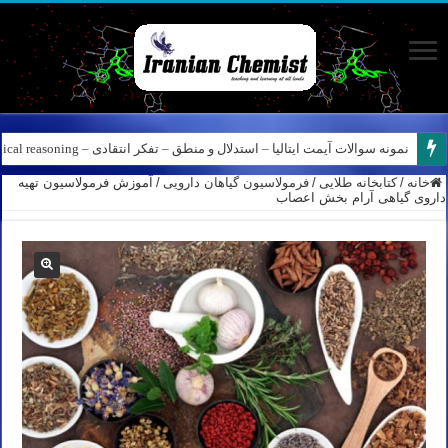
نمونه سوالات آیمت ایتالیا – استدلال و منطق – تفکر انتقادی – Logical reasoning – پارت ۸
خانه
/
کتابخانه طلایی
/
فرمولاسیون گیاهان دارویی
/
آموزش فرمولاسیون تهیه
داروی گیاهی آرام بخش اعصاب