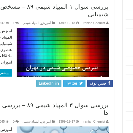
بررسی سوال ۱ المپ
شیمیایی
Iranian Chemist
1399-12-18
آموزش
,
المپیاد شیمی
1
547
آموزش 
عنصری ا
آموزان 
بیشتر 
فیس بوک
Twitter
LinkedIn
بررسی سوال ۳ المپ
ها
Iranian Chemist
1399-12-17
آموزش
,
المپیاد شیمی
0
045
آموزش خ