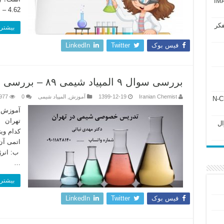
آزمون IMAT 2025
4.62 – …
فکر
بیشتر 
فیس بوک
Twitter
LinkedIn
بررسی سوال ۹ المپیاد شیمی ۸۹ – بررسی خواص تناوبی جدول مندلیف
Iranian Chemist
1399-12-19
آموزش
,
المپیاد شیمی
0
977
ل ۲۴۳ فصل ۲ جزوه N-Chem
آموزش خ
Subato – سوال
کدام وی
اتمی آ
ب: انر
…
بیشتر 
فیس بوک
Twitter
LinkedIn