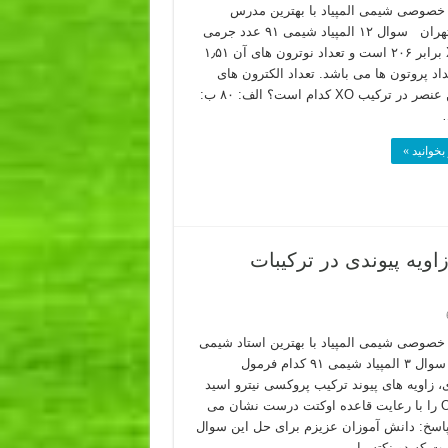
صوصی شیمی المپیاد با بهترین مدرس
شیمی تهران سوال ۱۲ المپیاد شیمی ۹۱ عدد جرمی
عنصر X برابر ۲۰۶ است و تعداد نوترون های آن ۱٫۵۱
داد پروتون ها می باشد. تعداد الکترون های
یون این عنصر در ترکیب XO کدام است؟ الف: ۸۰ ب:
بخوانید »
د شیمی ۹۱ – بررسی زاویه پیوندی در ترکیبات
صوصی شیمی المپیاد با بهترین استاد شیمی
کشور سوال ۳ المپیاد شیمی ۹۱ کدام فرمول
، زاویه های پیوند ترکیب پروکسی نیترو اسید
ONOOH را با رعایت قاعده اوکتت درست نشان می
سخ: دانش آموزان عزیزم برای حل این سوال
ت که دو نکته را …