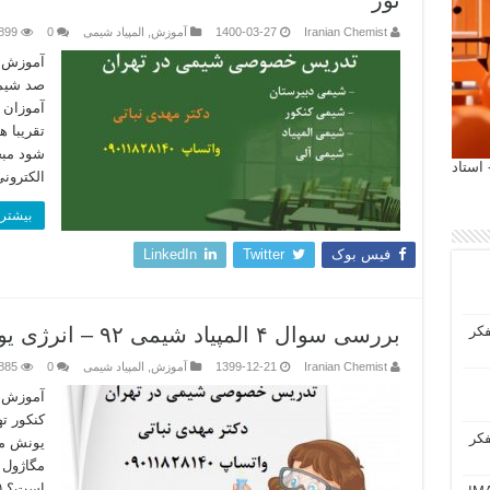
نور
Iranian Chemist
1400-03-27
آموزش
,
المپیاد شیمی
0
899
آموزش ج
صد شیمی
آموزان 
تقریبا 
شود مبح
 آیمت 2027 ایتالیا - استاد
الکترون
بیشتر 
فیس بوک
Twitter
LinkedIn
فکر
بررسی سوال ۴ المپیاد شیمی ۹۲ – انرژی یونش عناصر شیمیایی
Iranian Chemist
1399-12-21
آموزش
,
المپیاد شیمی
0
885
آموزش خ
فکر
یونش مت
مگاژول 