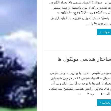
کنکور تهران سوال ۳ المپیاد شیمی ۸۹ تعداد الکترون
 نشده در کدام یون واسطه از همه بیشتر
است؟ الف: +۲۴Cr2 ب: +۲۶Fe2 ج: +۲۵Mn2 د:
۲۳V2 پاسخ: دانش آموزان عزیزم ابتدا باید آرایش
ی این یون ها را …
بخوانید »
وصی شیمی المپیاد با بهترین مدرس شیمی
تهران سوال ۸ المپیاد شیمی ۸۹ در فرمول شیمیایی
عداد از اتم ها با توجه به آرایش الکترونی آن
تم های مجاور، آرایش هندسی مسطح سه ضلعی
 ۲ ب: ۴ …
بخوانید »