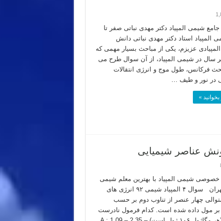
1,
امع شیمی المپیاد دکتر مهدی نباتی صفر تا
 المپیاد استاد دکتر مهدی نباتی دانش
المپیادی عزیزم، یکی از مباحث بسیار مهمی که
هر سال در شیمی المپیاد، از آن سوال طرح می
ث فرکانس، طول موج و انرژی انتقالات
ی در نور و طیف …
بخوانید »
صوصی شیمی المپیاد با بهترین معلم شیمی
کنکور تهران سوال ۴ المپیاد شیمی ۹۲ انرژی های
والی چهار عنصر از تناوب دوم بر حسب
بر مول داده شده است. کدام فرمول نادرست
است؟ (هر مگاژول ۱۰۶ ژول است) A : 1.09 – 2.35 –