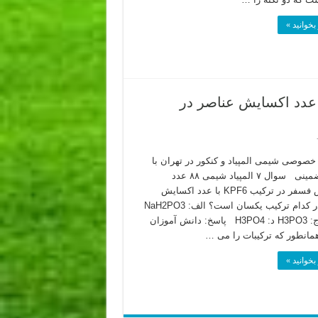
بخوانید »
د شیمی ۸۸ – محاسبه عدد اکسایش عناصر در
صوصی شیمی المپیاد و کنکور در تهران با
روش تضمینی سوال ۷ المپیاد شیمی ۸۸ عدد
اکسایش فسفر در ترکیب KPF6 با عدد اکسایش
فسفر در کدام ترکیب یکسان است؟ الف: NaH2PO3
ب: P4 ج: H3PO3 د: H3PO4 پاسخ: دانش آموزان
مانطور که ترکیبات را می …
بخوانید »