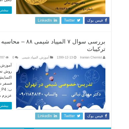
بیشتر 
فیس بوک
Twitter
LinkedIn
بررسی سوال ۷ المپیا
ترکیبات
Iranian Chemist
1399-12-13
آموزش
,
المپیاد شیمی
0
787
آموزش خ
عزیزم ه
بیشتر 
فیس بوک
Twitter
LinkedIn