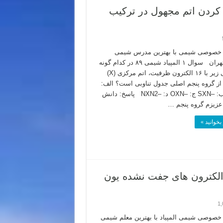
یاد شیمی ۸۹ – مشخص کردن اتم مجهول در ترکیب
خصوصی شیمی با بهترین مدرس شیمی
المپیاد تهران سوال ۱ المپیاد شیمی ۸۹ در کدام گونه
شیمیایی زیر با ۱۶ الکترون ظرفیت، اتم مرکزی (X)
ز گروه پنجم اصلی جدول تناوبی است؟ الف:
–NXN ب: –SXN ج: –OXN د: –NXN2 پاسخ: دانش
عزیزم گروه پنجم …
بخوانید »
یاد شیمی ۸۹ – بررسی الکترون های جفت نشده یون
1,
صوصی شیمی المپیاد با بهترین معلم شیمی