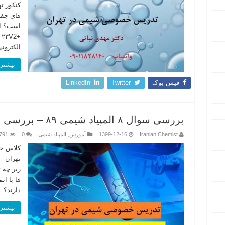
های جفت
+
الکترون
بیشتر 
فیس بوک
Twitter
LinkedIn
بررسی سوال ۸ المپیاد شیمی ۸۹ – بررسی ساختار هندسی مولکول ها
Iranian Chemist
1399-12-16
آموزش
,
المپیاد شیمی
0
791
کلاس خص
زیر چه ت
ها با ا
دارند؟ الف:
بیشتر 