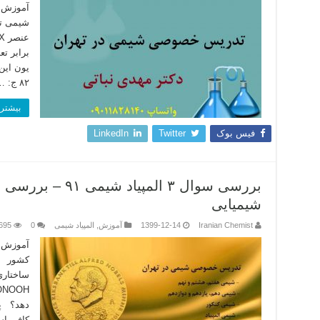
آموزش خ
برابر تع
۸۲ ج: …
بیشتر 
فیس بوک
Twitter
LinkedIn
بررسی سوال ۳ المپیا
شیمیایی
Iranian Chemist
1399-12-14
آموزش
,
المپیاد شیمی
0
695
آموزش خ
ساختاری
دهد؟ پا
کافی اس