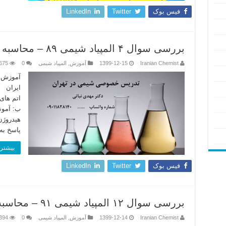
فیس بوک
Twitter
LinkedIn
بررسی سوال ۴ المپیاد شیمی ۸۹ – محاسبه تعداد اتم ها در مولکول ها
Iranian Chemist
1399-12-15
آموزش
,
المپیاد شیمی
0
675
آموزش خ
اتم های
ب: آمون
هیدروژن
پاسخ به
بیشتر 
فیس بوک
Twitter
LinkedIn
بررسی سوال ۱۲ المپیاد شیمی ۹۱ – محاسبه تعداد الکترون ها در یون ها
Iranian Chemist
1399-12-14
آموزش
,
المپیاد شیمی
0
394