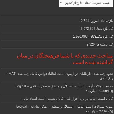
مطالب
جذاب
و
مهمی
که
دنبالش
بازدیدهای امروز:
2,541
هستید
کل بازدیدها:
6,972,528
کل بازدیدکنند‌گان:
1,920,063
کل نوشته‌ها:
2,326
مباحث جدیدی که با شما فرهیختگان در میان
گذاشته شده است
نحوه رتبه بندی داوطلبان در آزمون آیمت ایتالیا؛ قوانین کامل رتبه بندی IMAT –
رنک بندی
نمونه سوالات آیمت ایتالیا – استدلال و منطق – تفکر انتقادی – Logical
reasoning – پارت ۸
کانال آیمت ایتالیا در نرم افزار بله – کانال شیمی آیمت استاد نباتی
نمونه سوالات آیمت ایتالیا – استدلال و منطق – تفکر نقادانه – Logical
reasoning – پارت ۷