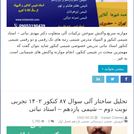
موازنه سریع واکنش سوختن ترکیبات آلی متفاوت دکتر مهدی نباتی – استاد
شیمی کنکور و المپیاد مدرس شیمی رتبه های تک رقمی و دو رقمی شیمی
کنکور استاد نباتی تدریس خصوصی شیمی کنکور شاید بتوان گفت که
مهمترین مبحث در شیمی کنکور، انجام موازنه واکنش های شیمیایی است.
به غیر …
بیشتر بخوانید »
تحلیل ساختار آلی سوال ۸۷ کنکور ۱۴۰۲ تجربی
نوبت دوم – شیمی یازدهم – استاد نباتی
1402-04-22
Iranian Chemist
آموزش
,
شیمی دبیرستان
,
شیمی یازدهم فصل اول
0
1,790