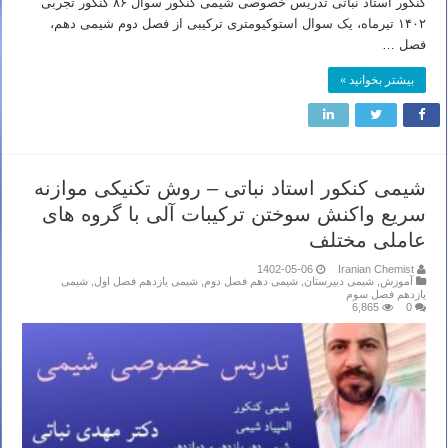
کنکور استاد نباتی تدریس خصوصی شیمی کنکور سوال ۸۶ کنکور تجربی
۱۴۰۲ تیرماه، یک سوال استوکیومتری ترکیبی از فصل دوم شیمی دهم،
فصل …
بیشتر بخوانید »
شیمی کنکور استاد نباتی – روش تکنیکی موازنه
سریع واکنش سوختن ترکیبات آلی با گروه های
عاملی مختلف
1402-05-06
Iranian Chemist
آموزش
,
شیمی دبیرستان
,
شیمی دهم فصل دوم
,
شیمی یازدهم فصل اول
,
شیمی
یازدهم فصل سوم
6,865
0