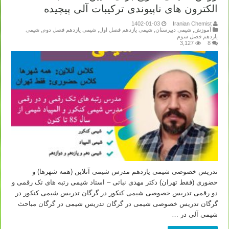
الکترون های ناپیوندی ترکیبات آلی پیچیده
1402-01-03
Iranian Chemist
آموزش
,
شیمی دبیرستان
,
شیمی یازدهم فصل اول
,
شیمی یازدهم فصل دوم
,
شیمی
یازدهم فصل سوم
3,127
8
تدریس خصوصی شیمی یازدهم مدرس شیمی آنلاین (همه شهرها) و
حضوری (فقط تهران) دکتر مهدی نباتی – استاد شیمی رتبه های تک رقمی و
دو رقمی تدریس خصوصی شیمی کنکور در گرگان تدریس شیمی کنکور در
گرگان تدریس خصوصی شیمی در گرگان تدریس شیمی در گرگان مباحث
شیمی آلی در …