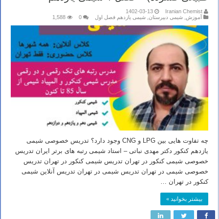
1402-03-13
Iranian Chemist
آموزش
,
شیمی دبیرستان
,
شیمی یازدهم فصل اول
0
1,588
چه تفاوت هایی بین LPG و CNG وجود دارد؟ تدریس خصوصی شیمی
یازدهم کنکور دکتر مهدی نباتی – استاد شیمی رتبه های برتر ایران تدریس
خصوصی شیمی کنکور در تهران تدریس شیمی کنکور در تهران تدریس
خصوصی شیمی در تهران تدریس شیمی در تهران تدریس آنلاین شیمی
کنکور در تهران …
بیشتر بخوانید »