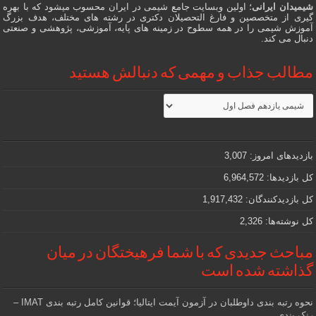
شیمیدان ایرانی
؛ اولین وبسایت جامع شیمی در ایران محسوب میشود که با بهره
گیری از متخصصین و فارغ التحصیلان دکتری در رشته های مختلف، هدف بزرگ
آموزش شیمی را در همه سطوح در زمینه های پایه، آموزشی، پژوهشی و صنعتی
دنبال می کند.
مطالب جذاب و مهمی که دنبالش هستید
مطالب
جذاب
و
مهمی
که
دنبالش
بازدیدهای امروز:
3,007
هستید
کل بازدیدها:
6,964,572
کل بازدیدکنند‌گان:
1,917,432
کل نوشته‌ها:
2,326
مباحث جدیدی که با شما فرهیختگان در میان
گذاشته شده است
نحوه رتبه بندی داوطلبان در آزمون آیمت ایتالیا؛ قوانین کامل رتبه بندی IMAT –
رنک بندی