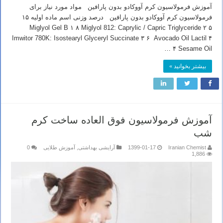
آموزش فرمولاسیون کرم آووکادو بدون پارافین مواد مورد نیاز برای
فرمولاسیون کرم آووکادو بدون پارافین درصد وزنی اسم ماده اولیه ۱۵
Miglyol Gel B ۱ ۸ Miglyol 812: Caprylic / Capric Triglyceride ۲ ۵
Imwitor 780K: Isostearyl Glyceryl Succinate ۳ ۶ Avocado Oil Lactil ۴
۴ Sesame Oil …
بیشتر بخوانید »
آموزش فرمولاسیون فوق العاده ساخت کرم
شب
Iranian Chemist
1399-01-17
آرایشی بهداشتی
,
آموزش طلایی
0
1,886