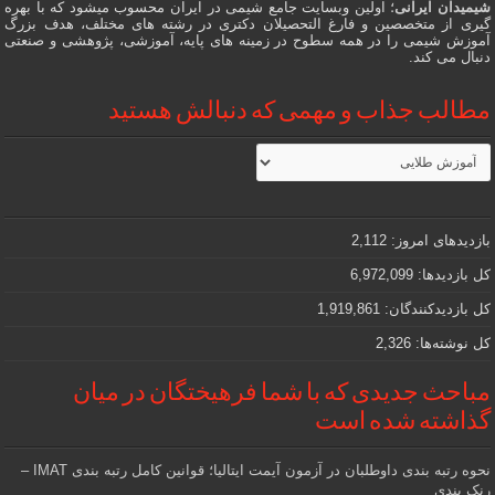
شیمیدان ایرانی
؛ اولین وبسایت جامع شیمی در ایران محسوب میشود که با بهره
گیری از متخصصین و فارغ التحصیلان دکتری در رشته های مختلف، هدف بزرگ
آموزش شیمی را در همه سطوح در زمینه های پایه، آموزشی، پژوهشی و صنعتی
دنبال می کند.
مطالب جذاب و مهمی که دنبالش هستید
مطالب
جذاب
و
مهمی
که
دنبالش
بازدیدهای امروز:
2,112
هستید
کل بازدیدها:
6,972,099
کل بازدیدکنند‌گان:
1,919,861
کل نوشته‌ها:
2,326
مباحث جدیدی که با شما فرهیختگان در میان
گذاشته شده است
نحوه رتبه بندی داوطلبان در آزمون آیمت ایتالیا؛ قوانین کامل رتبه بندی IMAT –
رنک بندی