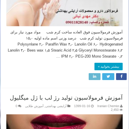
آموزش فرمولاسیون فوق العاده ساخت کرم شب مواد مورد نیاز برای
فرمولاسیون تولید کرم شب درصد وزنی اسم ماده اولیه ۱۵٫۰
Polysynlane ۲٫۰ Paraffin Wax ۴٫۰ Lanolin Oil ۶٫۰ Hydrogenated
Lanolin ۳٫۰ Bees wax ۱٫۵ Stearic Acid ۲٫۵ Glyceryl Monostearate ۶٫۲
IPM ۲٫۰ PEG-200 Mono Stearate ۰٫۲ …
بیشتر بخوانید »
آموزش فرمولاسیون تولید رژ لب با ژل میگلیول
Iranian Chemist
1399-01-16
آرایشی بهداشتی
,
آموزش طلایی
0
2,450