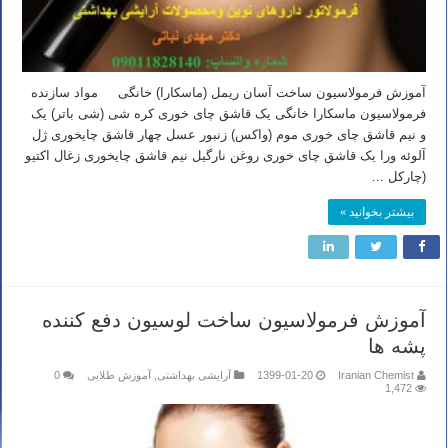
آموزش فرمولاسیون ساخت آسان ریمل (ماسکارا) خانگی مواد سازنده
فرمولاسیون ماسکارا خانگی یک قاشق چای خوری کره شی (شی باتر) یک
و نیم قاشق چای خوری موم (واکس) زنبور عسل چهار قاشق چایخوری ژل
آلوئه ورا یک قاشق چای خوری روغن نارگیل نیم قاشق چایخوری زغال اکتیو
(چارکل …
بیشتر بخوانید »
آموزش فرمولاسیون ساخت لوسیون دفع کننده
پشه ها
Iranian Chemist
1399-01-20
آرایشی بهداشتی
,
آموزش طلایی
0
1,472