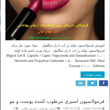
آموزش فرمولاسیون تولید رژ لب با ژل میگلیول مواد مورد نیاز برای
فرمولاسیون تولید رژ لب با ژل میگلیول درصد وزنی اسم ماده اولیه
۱۰٫۰۰ Miglyol Gel B: Caprylic / Capric Triglyceride and Stearalkonium
Hectorite and Propylene Carbonate ۱ ۵٫۰۰ Dynacerin 660: Oleyl
Erucate ۲ ۱۰٫۰۰ Softisan …
بیشتر بخوانید »
فرمولاسیون اسپری مرطوب کننده پوست و مو
Iranian Chemist
1399-01-15
آرایشی بهداشتی
,
آموزش طلایی
0