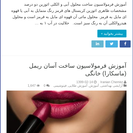
آموزش فرمولاسیون ساخت محلول آبی و الکلی ائوزین دو درصد
مشخصات ظاهری ائوزین کریستال های قرمز رنگ متمایل به آبی یا قهوه
ای مایل به قرمز. محلول مائی آن قهوه ای مایل به قرمز است و محلول
هیدروالکلی آن به رنگ سبز است. حلالیت در آب ۱ به …
بیشتر بخوانید »
آموزش فرمولاسیون ساخت آسان ریمل
(ماسکارا) خانگی
1399-02-14
Iranian Chemist
آرایشی بهداشتی
,
آموزش
,
آموزش طلایی
,
فیتوشیمی
0
1,647