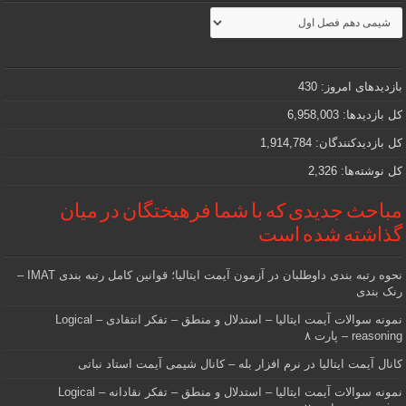
مطالب
جذاب
و
مهمی
که
دنبالش
بازدیدهای امروز:
430
هستید
کل بازدیدها:
6,958,003
کل بازدیدکنند‌گان:
1,914,784
کل نوشته‌ها:
2,326
مباحث جدیدی که با شما فرهیختگان در میان
گذاشته شده است
نحوه رتبه بندی داوطلبان در آزمون آیمت ایتالیا؛ قوانین کامل رتبه بندی IMAT –
رنک بندی
نمونه سوالات آیمت ایتالیا – استدلال و منطق – تفکر انتقادی – Logical
reasoning – پارت ۸
کانال آیمت ایتالیا در نرم افزار بله – کانال شیمی آیمت استاد نباتی
نمونه سوالات آیمت ایتالیا – استدلال و منطق – تفکر نقادانه – Logical