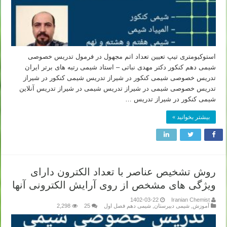
استوکیومتری تیپ تعیین تعداد اتم مجهول در فرمول تدریس خصوصی
شیمی دهم کنکور دکتر مهدی نباتی – استاد شیمی رتبه های برتر ایران
تدریس خصوصی شیمی کنکور در شیراز تدریس شیمی کنکور در شیراز
تدریس خصوصی شیمی در شیراز تدریس شیمی در شیراز تدریس آنلاین
شیمی کنکور در شیراز تدریس …
بیشتر بخوانید »
روش تشخیص عناصر با تعداد الکترون دارای
ویژگی های مشخص از روی آرایش الکترونی آنها
1402-03-22
Iranian Chemist
آموزش
,
شیمی دبیرستان
,
شیمی دهم فصل اول
25
2,298