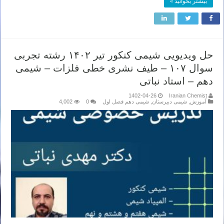
بیشتر بخوانید »
حل ویدیویی شیمی کنکور تیر ۱۴۰۲ رشته تجربی
سوال ۱۰۷ – طیف نشری خطی فلزات – شیمی
دهم – استاد نباتی
1402-04-26
Iranian Chemist
آموزش
,
شیمی دبیرستان
,
شیمی دهم فصل اول
0
4,002