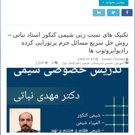
بیشتر بخوانید »
تکنیک های تست زنی شیمی کنکور استاد نباتی –
روش حل سریع مسائل جرم پرتوزایی کرده
رادیوایزوتوپ ها
1402-07-14
Iranian Chemist
آموزش
,
شیمی دبیرستان
,
شیمی دهم فصل اول
0
1,518