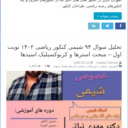
کنکورهای رشته ریاضی، طراحان کنکور …
بیشتر بخوانید »
تحلیل سوال ۹۴ شیمی کنکور ریاضی ۱۴۰۲ نوبت
اول – مبحث استرها و کربوکسیلیک اسیدها
1402-01-22
Iranian Chemist
آموزش
,
شیمی دبیرستان
,
شیمی یازدهم فصل سوم
0
1,459