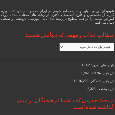
شیمیدان ایرانی
؛ اولین وبسایت جامع شیمی در ایران محسوب میشود که با بهره
گیری از متخصصین و فارغ التحصیلان دکتری در رشته های مختلف، هدف بزرگ
آموزش شیمی را در همه سطوح در زمینه های پایه، آموزشی، پژوهشی و صنعتی
دنبال می کند.
مطالب جذاب و مهمی که دنبالش هستید
مطالب
جذاب
و
مهمی
که
دنبالش
بازدیدهای امروز:
1,562
هستید
کل بازدیدها:
6,961,083
کل بازدیدکنند‌گان:
1,916,236
کل نوشته‌ها:
2,326
مباحث جدیدی که با شما فرهیختگان در میان
گذاشته شده است