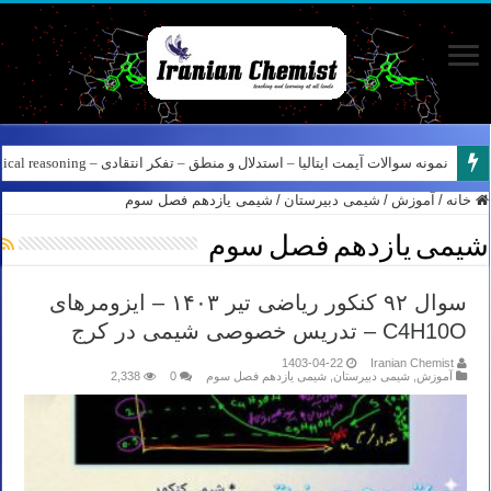
نمونه سوالات آیمت ایتالیا – استدلال و منطق – تفکر انتقادی – Logical reasoning – پارت ۸
کانال آیمت ایتالیا در نرم افزار بله – کانال شیمی آیمت استاد نباتی
خانه
/
آموزش
/
شیمی دبیرستان
/
شیمی یازدهم فصل سوم
شیمی یازدهم فصل سوم
سوال ۹۲ کنکور ریاضی تیر ۱۴۰۳ – ایزومرهای
C4H10O – تدریس خصوصی شیمی در کرج
1403-04-22
Iranian Chemist
آموزش
,
شیمی دبیرستان
,
شیمی یازدهم فصل سوم
0
2,338