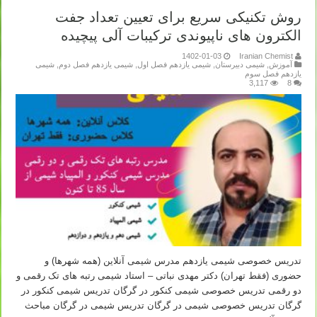
روش تکنیکی سریع برای تعیین تعداد جفت
الکترون های ناپیوندی ترکیبات آلی پیچیده
1402-01-03
Iranian Chemist
آموزش
,
شیمی دبیرستان
,
شیمی یازدهم فصل اول
,
شیمی یازدهم فصل دوم
,
شیمی
یازدهم فصل سوم
3,117
8
تدریس خصوصی شیمی یازدهم مدرس شیمی آنلاین (همه شهرها) و
حضوری (فقط تهران) دکتر مهدی نباتی – استاد شیمی رتبه های تک رقمی و
دو رقمی تدریس خصوصی شیمی کنکور در گرگان تدریس شیمی کنکور در
گرگان تدریس خصوصی شیمی در گرگان تدریس شیمی در گرگان مباحث