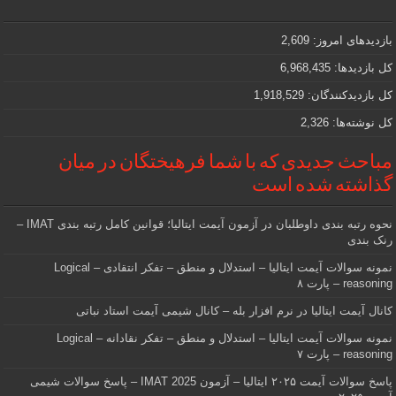
مهمی
که
دنبالش
بازدیدهای امروز:
2,609
هستید
کل بازدیدها:
6,968,435
کل بازدیدکنند‌گان:
1,918,529
کل نوشته‌ها:
2,326
مباحث جدیدی که با شما فرهیختگان در میان
گذاشته شده است
نحوه رتبه بندی داوطلبان در آزمون آیمت ایتالیا؛ قوانین کامل رتبه بندی IMAT –
رنک بندی
نمونه سوالات آیمت ایتالیا – استدلال و منطق – تفکر انتقادی – Logical
reasoning – پارت ۸
کانال آیمت ایتالیا در نرم افزار بله – کانال شیمی آیمت استاد نباتی
نمونه سوالات آیمت ایتالیا – استدلال و منطق – تفکر نقادانه – Logical
reasoning – پارت ۷
پاسخ سوالات آیمت ۲۰۲۵ ایتالیا – آزمون IMAT 2025 – پاسخ سوالات شیمی