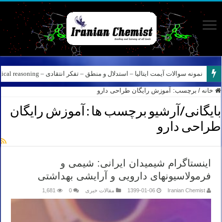
نمونه سوالات آیمت ایتالیا – استدلال و منطق – تفکر انتقادی – Logical reasoning – پارت ۸
خانه
/
برچسب:
آموزش رایگان طراحی دارو
بایگانی/آرشیو برچسب ها :
آموزش رایگان
طراحی دارو
اینستاگرام شیمیدان ایرانی: شیمی و
فرمولاسیونهای دارویی و آرایشی بهداشتی
Iranian Chemist
1399-01-06
مقالات خبری
0
1,681