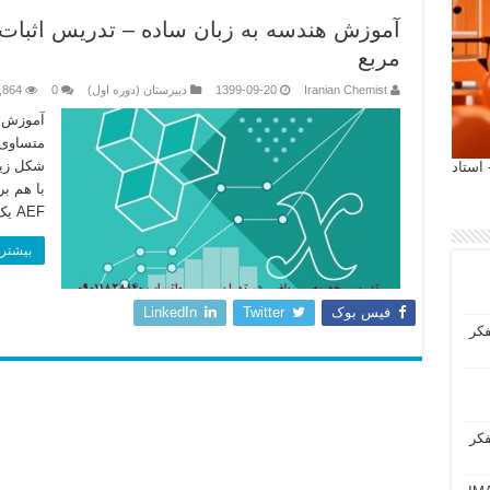
آموزش هندسه به زبان ساده – تدریس اثبات
مربع
Iranian Chemist
1399-09-20
دبیرستان (دوره اول)
0
,864
آموزش ه
متساوی 
 آیمت 2027 ایتالیا - استاد
AEF یک مثلث متساوی الساقین است. پاسخ: …
بیشتر 
فیس بوک
Twitter
LinkedIn
فکر
فکر