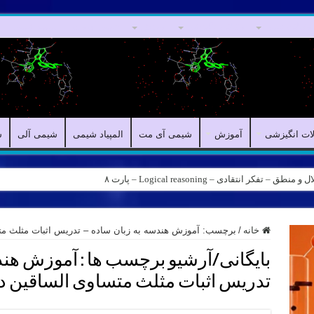
مقالات علمی
مقالات انگیزشی
آموزش
شیمی آی مت
المپیاد شیمی
لات انگیزشی
آموزش
شیمی آی مت
المپیاد شیمی
شیمی آلی
ش
کر انتقادی – Logical reasoning – پارت ۸
ه – کانال شیمی آیمت استاد نباتی
خانه
/
برچسب:
آموزش هندسه به زبان ساده – تدریس اثبات مثلث مت
بایگانی/آرشیو برچسب ها :
آموزش هندس
تدریس اثبات مثلث متساوی الساقین د