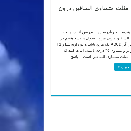
 مثلث متساوی الساقین درون
1
ندسه به زبان ساده – تدریس اثبات مثلث
الساقین درون مربع سوال هندسه هفتم در
شکل زیر اگر ABCD یک مربع باشد و دو زاویه E1 و F1
با هم برابر و مساوی ۴۵ درجه باشند، اثبات کنید که
بخوانید »