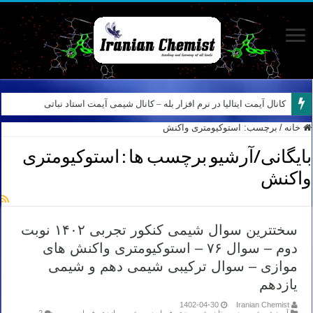
کانال آیمت ایتالیا در نرم افزار بله – کانال شیمی آیمت استاد نباتی
خانه
/
برچسب:
استوکیومتری واکنش
بایگانی/آرشیو برچسب ها :
استوکیومتری
واکنش
سختترین سوال شیمی کنکور تجربی ۱۴۰۲ نوبت
دوم – سوال ۷۶ – استوکیومتری واکنش های
موازی – سوال ترکیبی شیمی دهم و شیمی
یازدهم
1402-04-30
Iranian Chemist