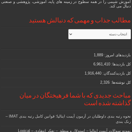
آموزش شیمی را در همه سطوح در زمینه های پایه، آموزشی، پژوهشی و صنعتی
دنبال می کند.
مطالب جذاب و مهمی که دنبالش هستید
مطالب
جذاب
و
مهمی
که
دنبالش
بازدیدهای امروز:
1,889
هستید
کل بازدیدها:
6,961,410
کل بازدیدکنند‌گان:
1,916,440
کل نوشته‌ها:
2,326
مباحث جدیدی که با شما فرهیختگان در میان
گذاشته شده است
نحوه رتبه بندی داوطلبان در آزمون آیمت ایتالیا؛ قوانین کامل رتبه بندی IMAT –
رنک بندی
نمونه سوالات آیمت ایتالیا – استدلال و منطق – تفکر انتقادی – Logical