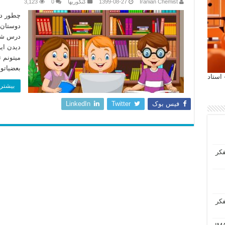
Iranian Chemist
1399-08-27
کنکوریها
0
3,123
دوستان 
دیدن ای
بعضیاتو
 آیمت 2027 ایتالیا - استاد
بیشتر 
فیس بوک
Twitter
LinkedIn
فکر
فکر