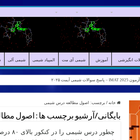
مقالات علمی
مقالات انگیزشی
آموزش
شیمی آی مت
المپیاد شیمی
لات انگیزشی
آموزش
شیمی آی مت
المپیاد شیمی
شیمی آلی
ش
ر نقاد – Logical reasoning – پارت ۶
خانه
/
برچسب:
اصول مطالعه درس شیمی
بایگانی/آرشیو برچسب ها :
اصول مطال
چطور درس شیمی را در کنکور بالای ۸۰ درصد بزنیم؟