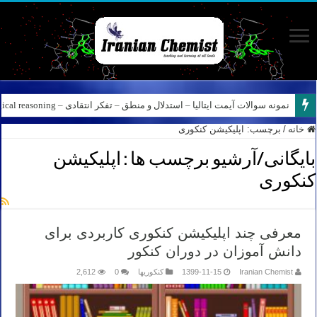
نمونه سوالات آیمت ایتالیا – استدلال و منطق – تفکر انتقادی – Logical reasoning – پارت ۸
خانه
/
برچسب:
اپلیکیشن کنکوری
بایگانی/آرشیو برچسب ها :
اپلیکیشن
کنکوری
معرفی چند اپلیکیشن کنکوری کاربردی برای
دانش آموزان در دوران کنکور
Iranian Chemist
1399-11-15
کنکوریها
0
2,612