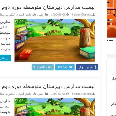
لیست مدارس دبیرستان متوسطه دوره دوم دخترانه م
Iranian Chemist
1400-02-08
انجمن های دانش آموزی
,
کنکوریها
,
مقا
مدارس د
 آیمت 2027 ایتالیا - استاد
مدرسه ش
بیشتر 
فیس بوک
Twitter
LinkedIn
فکر
لیست مدارس دبیرستان متوسطه دوره دوم پسرانه منطقه
Iranian Chemist
1400-02-08
انجمن های دانش آموزی
,
کنکوریها
,
مقا
مدارس د
فکر