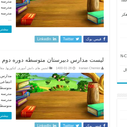
آزمون IMAT 2025
مدرسه آ
مدرسه د
فکر
…
بیشتر 
فیس بوک
Twitter
LinkedIn
ل ۲۴۳ فصل ۲ جزوه N-Chem
لیست مدارس دبیرستان متوسطه دوره دوم پسرانه
Iranian Chemist
1400-01-28
انجمن های دانش آموزی
,
کنکوریها
,
مقا
Subato – سوال
مدارس د
مدرسه ش
مدرسه 
متوسطه د
بیشتر 
فیس بوک
Twitter
LinkedIn