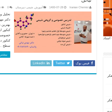
نباتی
Iranian Chemist
1400-07-28
آموزش
,
شیمی دبیرستان
0
5
تحلیل و
دکتر مه
بهترین 
کنکور ا
خصوصی 
 آیمت 2027 ایتالیا - استاد
کنکور د
سطح …
بیشتر 
فیس بوک
Twitter
LinkedIn
فکر
فکر