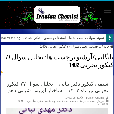
نمونه سوالات آیمت ایتالیا – استدلال و منطق – تفکر انتقادی – Logical reasoning – پارت ۸
خانه
/
برچسب:
تحلیل سوال 77 کنکور تجربی 1402
بایگانی/آرشیو برچسب ها :
تحلیل سوال 77
کنکور تجربی 1402
شیمی کنکور دکتر نباتی – تحلیل سوال ۷۷ کنکور
تجربی تیرماه ۱۴۰۲ – ساختار لوییس شیمی دهم
1402-05-31
Iranian Chemist
آموزش
,
شیمی دبیرستان
,
شیمی دهم فصل اول
,
شیمی دهم فصل دوم
0
7,148