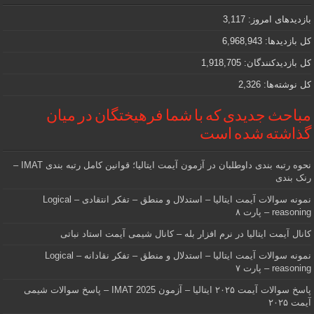
که
دنبالش
بازدیدهای امروز:
3,117
هستید
کل بازدیدها:
6,968,943
کل بازدیدکنند‌گان:
1,918,705
کل نوشته‌ها:
2,326
مباحث جدیدی که با شما فرهیختگان در میان
گذاشته شده است
نحوه رتبه بندی داوطلبان در آزمون آیمت ایتالیا؛ قوانین کامل رتبه بندی IMAT –
رنک بندی
نمونه سوالات آیمت ایتالیا – استدلال و منطق – تفکر انتقادی – Logical
reasoning – پارت ۸
کانال آیمت ایتالیا در نرم افزار بله – کانال شیمی آیمت استاد نباتی
نمونه سوالات آیمت ایتالیا – استدلال و منطق – تفکر نقادانه – Logical
reasoning – پارت ۷
پاسخ سوالات آیمت ۲۰۲۵ ایتالیا – آزمون IMAT 2025 – پاسخ سوالات شیمی
آیمت ۲۰۲۵