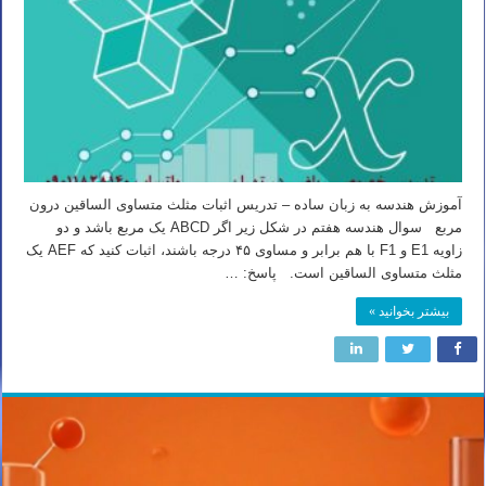
آموزش هندسه به زبان ساده – تدریس اثبات مثلث متساوی الساقین درون
مربع سوال هندسه هفتم در شکل زیر اگر ABCD یک مربع باشد و دو
زاویه E1 و F1 با هم برابر و مساوی ۴۵ درجه باشند، اثبات کنید که AEF یک
مثلث متساوی الساقین است. پاسخ: …
بیشتر بخوانید »