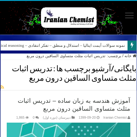
نمونه سوالات آیمت ایتالیا – استدلال و منطق – تفکر انتقادی – Logical reasoning – پارت ۸
خانه
/
برچسب:
تدریس اثبات مثلث متساوی الساقین درون مربع
بایگانی/آرشیو برچسب ها :
تدریس اثبات
مثلث متساوی الساقین درون مربع
آموزش هندسه به زبان ساده – تدریس اثبات
مثلث متساوی الساقین درون مربع
Iranian Chemist
1399-09-20
دبیرستان (دوره اول)
0
1,865