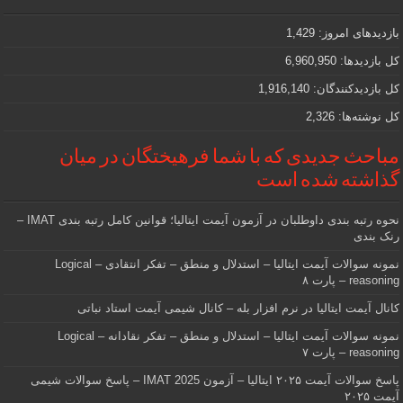
مهمی
که
دنبالش
بازدیدهای امروز:
1,429
هستید
کل بازدیدها:
6,960,950
کل بازدیدکنند‌گان:
1,916,140
کل نوشته‌ها:
2,326
مباحث جدیدی که با شما فرهیختگان در میان
گذاشته شده است
نحوه رتبه بندی داوطلبان در آزمون آیمت ایتالیا؛ قوانین کامل رتبه بندی IMAT –
رنک بندی
نمونه سوالات آیمت ایتالیا – استدلال و منطق – تفکر انتقادی – Logical
reasoning – پارت ۸
کانال آیمت ایتالیا در نرم افزار بله – کانال شیمی آیمت استاد نباتی
نمونه سوالات آیمت ایتالیا – استدلال و منطق – تفکر نقادانه – Logical
reasoning – پارت ۷
پاسخ سوالات آیمت ۲۰۲۵ ایتالیا – آزمون IMAT 2025 – پاسخ سوالات شیمی
آیمت ۲۰۲۵