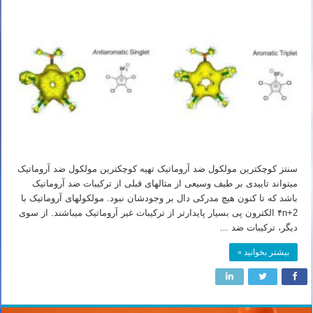
سنتز کوچکترین مولکول ضد آروماتیک تهیه کوچکترین مولکول ضد آروماتیک
میتواند تاییدی بر طیف وسیعی از مثالهای قبلی از ترکیبات ضد آروماتیک
باشد که تا کنون هیچ مدرکی دال بر وجودشان نبود. مولکولهای آروماتیک با
۴n+2 الکترون پی بسیار پایدارتر از ترکیبات غیر آروماتیک میباشند. از سوی
دیگر، ترکیبات ضد …
بیشتر بخوانید »