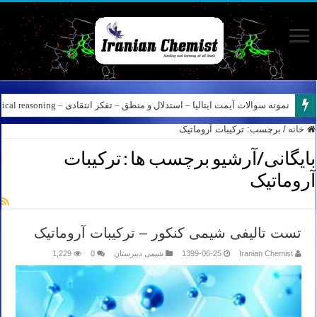
نمونه سوالات آیمت ایتالیا – استدلال و منطق – تفکر انتقادی – Logical reasoning – پارت ۸
کانال آیمت ایتالیا در نرم افزار بله – کانال شیمی آیمت استاد نباتی
خانه
/
برچسب:
ترکیبات آروماتیک
بایگانی/آرشیو برچسب ها :
ترکیبات
آروماتیک
تست تالیفی شیمی کنکور – ترکیبات آروماتیک
Iranian Chemist
1399-06-25
شیمی دبیرستان
0
1,229