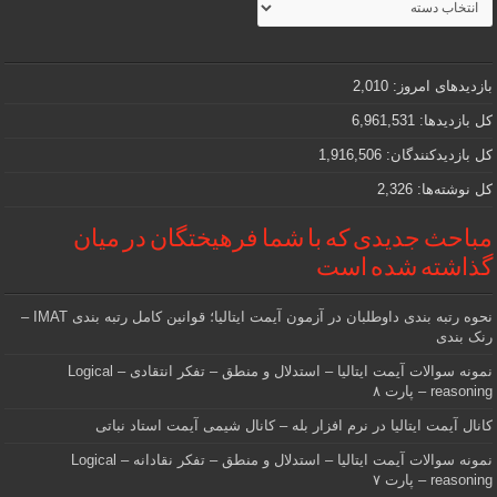
جذاب
و
مهمی
که
دنبالش
بازدیدهای امروز:
2,010
هستید
کل بازدیدها:
6,961,531
کل بازدیدکنند‌گان:
1,916,506
کل نوشته‌ها:
2,326
مباحث جدیدی که با شما فرهیختگان در میان
گذاشته شده است
نحوه رتبه بندی داوطلبان در آزمون آیمت ایتالیا؛ قوانین کامل رتبه بندی IMAT –
رنک بندی
نمونه سوالات آیمت ایتالیا – استدلال و منطق – تفکر انتقادی – Logical
reasoning – پارت ۸
کانال آیمت ایتالیا در نرم افزار بله – کانال شیمی آیمت استاد نباتی
نمونه سوالات آیمت ایتالیا – استدلال و منطق – تفکر نقادانه – Logical
reasoning – پارت ۷