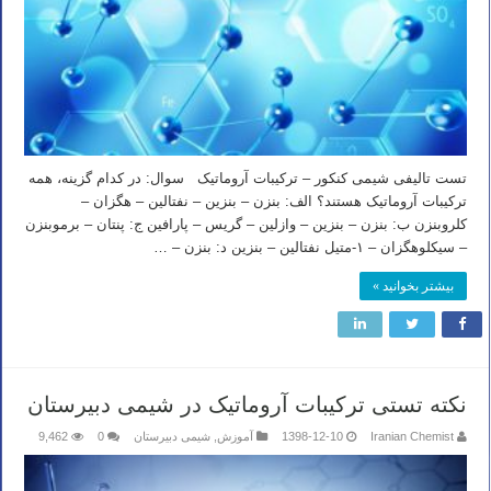
تست تالیفی شیمی کنکور – ترکیبات آروماتیک سوال: در کدام گزینه، همه
ترکیبات آروماتیک هستند؟ الف: بنزن – بنزین – نفتالین – هگزان –
کلروبنزن ب: بنزن – بنزین – وازلین – گریس – پارافین ج: پنتان – برموبنزن
– سیکلوهگزان – ۱-متیل نفتالین – بنزین د: بنزن – …
بیشتر بخوانید »
نکته تستی ترکیبات آروماتیک در شیمی دبیرستان
Iranian Chemist
1398-12-10
آموزش
,
شیمی دبیرستان
0
9,462