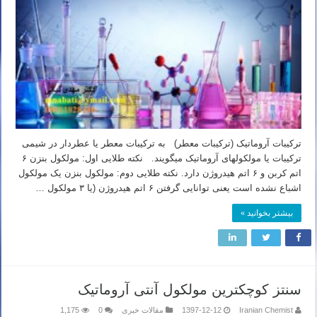
ترکیبات آروماتیک (ترکیبات معطر) به ترکیبات معطر یا عطردار در شیمی
ترکیبات یا مولکولهای آروماتیک میگویند. نکته طلایی اول: مولکول بنزن ۶
اتم کربن و ۶ اتم هیدروژن دارد. نکته طلایی دوم: مولکول بنزن یک مولکول
اشباع نشده است یعنی توانایی گرفتن ۶ اتم هیدروژن (یا ۳ مولکول …
بیشتر بخوانید »
سنتز کوچکترین مولکول آنتی آروماتیک
Iranian Chemist
1397-12-12
مقالات خبری
0
1,175