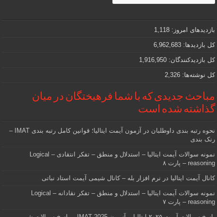
و
مهمی
که
دنبالش
بازدیدهای امروز:
1,118
هستید
کل بازدیدها:
6,962,683
کل بازدیدکنند‌گان:
1,916,950
کل نوشته‌ها:
2,326
مباحث جدیدی که با شما فرهیختگان در میان
گذاشته شده است
نحوه رتبه بندی داوطلبان در آزمون آیمت ایتالیا؛ قوانین کامل رتبه بندی IMAT –
رنک بندی
نمونه سوالات آیمت ایتالیا – استدلال و منطق – تفکر انتقادی – Logical
reasoning – پارت ۸
کانال آیمت ایتالیا در نرم افزار بله – کانال شیمی آیمت استاد نباتی
نمونه سوالات آیمت ایتالیا – استدلال و منطق – تفکر نقادانه – Logical
reasoning – پارت ۷
پاسخ سوالات آیمت ۲۰۲۵ ایتالیا – آزمون IMAT 2025 – پاسخ سوالات شیمی