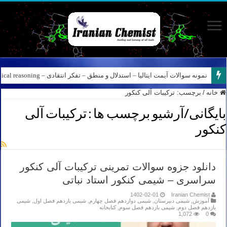
نمونه سوالات آیمت ایتالیا – استدلال و منطق – تفکر انتقادی – Logical reasoning – پارت ۸
خانه
/
برچسب:
ترکیبات آلی کنکور
بایگانی/آرشیو برچسب ها :
ترکیبات آلی
کنکور
دانلود جزوه سوالات تمرینی ترکیبات آلی کنکور
سراسری – شیمی کنکور استاد نباتی
1402-02-01
Iranian Chemist
آموزش
,
شیمی دبیرستان
,
شیمی دوازدهم فصل چهارم
,
شیمی یازدهم فصل اول
,
شیمی
یازدهم فصل دوم
,
شیمی یازدهم فصل سوم
,
کتابخانه
1,072
0