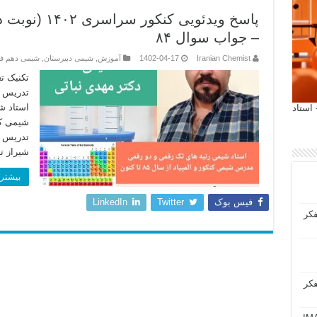
– جواب سوال ۸۴
Iranian Chemist
1402-04-17
آموزش
,
شیمی دبیرستان
,
شیمی دهم 
تکنیک ت
تدریس خ
استاد ش
 آیمت 2027 ایتالیا - استاد
شیمی کن
تدریس 
شیراز ت
بیشتر 
فیس بوک
Twitter
LinkedIn
فکر
فکر