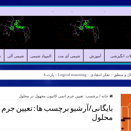
مقالات علمی
مقالات انگیزشی
آموزش
شیمی آی مت
المپیاد شیمی
لات انگیزشی
آموزش
شیمی آی مت
المپیاد شیمی
شیمی آلی
ش
کر انتقادی – Logical reasoning – پارت ۸
خانه
/
برچسب:
تعیین جرم اتمی کاتیون مجهول در محلول
بایگانی/آرشیو برچسب ها :
تعیین جرم 
محلول