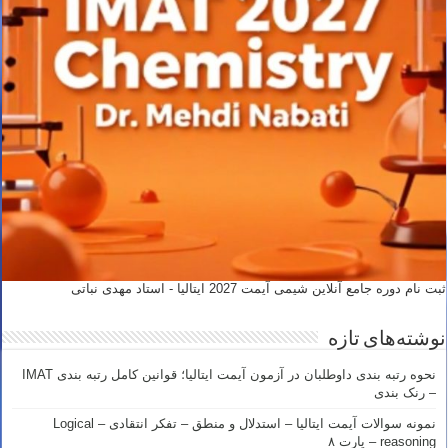
ثبت نام دوره جامع آنلاین شیمی آیمت 2027 ایتالیا - استاد مهدی نباتی
نوشته‌های تازه
نحوه رتبه بندی داوطلبان در آزمون آیمت ایتالیا؛ قوانین کامل رتبه بندی IMAT
– رنک بندی
نمونه سوالات آیمت ایتالیا – استدلال و منطق – تفکر انتقادی – Logical
reasoning – پارت ۸