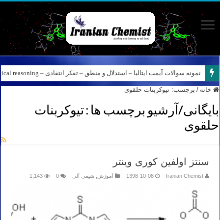
نمونه سوالات آیمت ایتالیا – استدلال و منطق – تفکر انتقادی – Logical reasoning – پارت ۸
خانه
/
برچسب:
تیوکربنات حلقوی
بایگانی/آرشیو برچسب ها :
تیوکربنات
حلقوی
سنتز اولفین کوری وینتر
Iranian Chemist
1398-10-08
آموزش
,
شیمی آلی
0
1,143