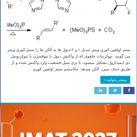
سنتز اولفین کوری وینتر تبدیل ۱ و ۲-دیول ها به آلکن ها را سنتز کوری وینتر
می گویند. تیوکربنات حلقوی که از واکنش دیول با تیوفسژن یا تیوکربونیل
دی ایمیدازول تشکیل میشود، با تری متیل فسفیت وارد واکنش شده و از
طریق حذف سین، آلکن میدهد. مکانیسم سنتز اولفین کوری …
بیشتر بخوانید »