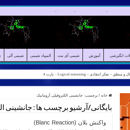
مقالات علمی
مقالات انگیزشی
آموزش
شیمی آی مت
المپیاد شیمی
لات انگیزشی
آموزش
شیمی آی مت
المپیاد شیمی
شیمی آلی
ش
کر انتقادی – Logical reasoning – پارت ۸
ه – کانال شیمی آیمت استاد نباتی
خانه
/
برچسب:
جانشینی الکتروفیلی آروماتیک
بایگانی/آرشیو برچسب ها :
جانشینی ال
واکنش بلان (Blanc Reaction)