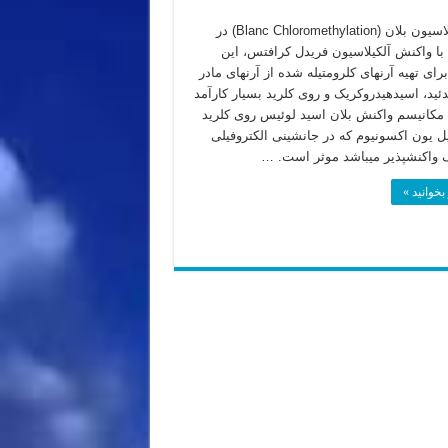
کلرومتیلاسیون بلان (Blanc Chloromethylation) در
با واکنش آلکیلاسیون فریدل کرافتس، این
ای تهیه آرنهای کلرومتیله شده از آرنهای مادر
دئید، اسیدهیدروکریک و روی کلرید بسیار کارآمد
 مکانیسم واکنش بلان اسید لوئیس روی کلرید
ل یون اکسونیوم که در جانشینی الکتروفیلی
ک واکنشپذیر میباشد موثر است. …
بخوانید »