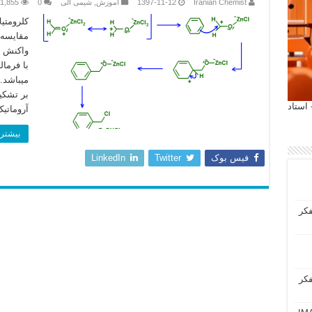
Iranian Chemist
1397-11-12
آموزش
,
شیمی آلی
0
1,855
مقایسه 
واکنش بر
با فرمال
میباشد.
بر تشکی
 آیمت 2027 ایتالیا - استاد
آروماتی
بیشتر 
فیس بوک
Twitter
LinkedIn
فکر
فکر