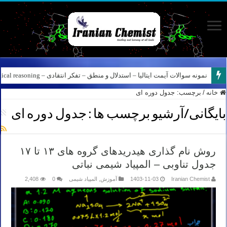
نمونه سوالات آیمت ایتالیا – استدلال و منطق – تفکر انتقادی – Logical reasoning – پارت ۸
کانال آیمت ایتالیا در نرم افزار بله – کانال شیمی آیمت استاد نباتی
خانه
/
برچسب:
جدول دوره ای
بایگانی/آرشیو برچسب ها :
جدول دوره ای
روش نام گذاری هیدریدهای گروه های ۱۳ تا ۱۷
جدول تناوبی – المپیاد شیمی نباتی
Iranian Chemist
1403-11-03
آموزش
,
المپیاد شیمی
0
2,408