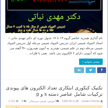
نام گذاری هیدرید عناصر گروه ۱۳ تا ۱۷ جدول دوره ای دکتر مهدی نباتی –
استاد المپیاد شیمی ایران تدریس المپیاد شیمی مرحله اول تدریس المپیاد
شیمی مرحله دوم در علم شیمی، هیدرید به آنیون هیدروژن –H گفته می
شود که آنیونی دارای ۲ الکترون می باشد. یعنی با فلزات …
بیشتر بخوانید »
تکنیک کنکوری ابتکاری تعداد الکترون های پیوندی
ترکیبات شامل عناصر دسته s و p
Iranian Chemist
1400-06-21
آموزش
,
شیمی دبیرستان
0
1,721