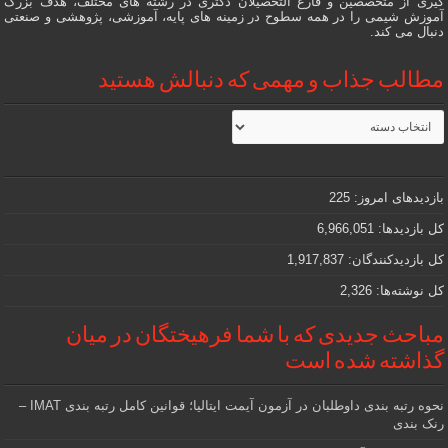
گیری از متخصصین و فارغ التحصیلان دکتری در رشته های مختلف، هدف بزرگ
آموزش شیمی را در همه سطوح در زمینه های پایه، آموزشی، پژوهشی و صنعتی
دنبال می کند.
مطالب جذاب و مهمی که دنبالش هستید
مطالب
جذاب
و
مهمی
که
دنبالش
بازدیدهای امروز:
225
هستید
کل بازدیدها:
6,966,051
کل بازدیدکنند‌گان:
1,917,837
کل نوشته‌ها:
2,326
مباحث جدیدی که با شما فرهیختگان در میان
گذاشته شده است
نحوه رتبه بندی داوطلبان در آزمون آیمت ایتالیا؛ قوانین کامل رتبه بندی IMAT –
رنک بندی