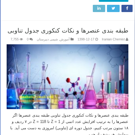
طبقه بندی عنصرها و نکات کنکوری جدول تناوبی
Iranian Chemist
1398-12-17
آموزش
,
شیمی دبیرستان
0
7,755
طبقه بندی عنصرها و نکات کنکوری جدول تناوبی طبقه بندی عنصرها اگر
عنصرها را به ترتیب افزایش عدد اتمی از Z = 1 تا Z = 118 در ۷ ردیف و
۱۸ ستون مرتب کنیم، جدول دوره ای (تناوبی) امروزی به دست می آید. با
پیمایش هر ردیف از چپ …