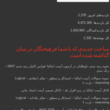
و
مهمی
که
دنبالش
بازدیدهای امروز:
2,378
هستید
کل بازدیدها:
6,972,365
کل بازدیدکنند‌گان:
1,919,993
کل نوشته‌ها:
2,326
مباحث جدیدی که با شما فرهیختگان در میان
گذاشته شده است
نحوه رتبه بندی داوطلبان در آزمون آیمت ایتالیا؛ قوانین کامل رتبه بندی IMAT –
رنک بندی
نمونه سوالات آیمت ایتالیا – استدلال و منطق – تفکر انتقادی – Logical
reasoning – پارت ۸
کانال آیمت ایتالیا در نرم افزار بله – کانال شیمی آیمت استاد نباتی
نمونه سوالات آیمت ایتالیا – استدلال و منطق – تفکر نقادانه – Logical
reasoning – پارت ۷
پاسخ سوالات آیمت ۲۰۲۵ ایتالیا – آزمون IMAT 2025 – پاسخ سوالات شیمی