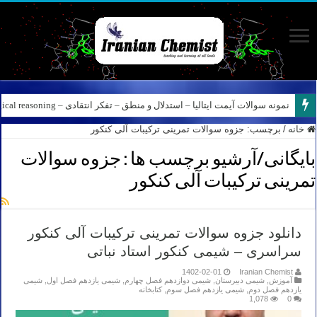
نمونه سوالات آیمت ایتالیا – استدلال و منطق – تفکر انتقادی – Logical reasoning – پارت ۸
خانه
/
برچسب:
جزوه سوالات تمرینی ترکیبات آلی کنکور
بایگانی/آرشیو برچسب ها :
جزوه سوالات
تمرینی ترکیبات آلی کنکور
دانلود جزوه سوالات تمرینی ترکیبات آلی کنکور
سراسری – شیمی کنکور استاد نباتی
1402-02-01
Iranian Chemist
آموزش
,
شیمی دبیرستان
,
شیمی دوازدهم فصل چهارم
,
شیمی یازدهم فصل اول
,
شیمی
یازدهم فصل دوم
,
شیمی یازدهم فصل سوم
,
کتابخانه
1,078
0