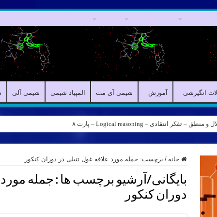
مقالات علمی
مقالات انگیزشی
آموزش
شیمی آی مت
المپیاد شیمی
ش
لات انگیزشی
آموزش
شیمی آی مت
المپیاد شیمی
شیمی آلی
ش
کر انتقادی – Logical reasoning – پارت ۸
خانه
/
برچسب:
جمله مورد علاقه غول تنبلی در دوران کنکور
بایگانی/آرشیو برچسب ها :
جمله مورد ع
دوران کنکور