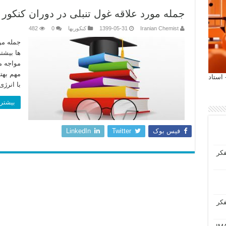
جمله مورد علاقه غول تنبلی در دوران کنکور
Iranian Chemist
1399-05-31
کنکوریها
0
482
جمله مو
ها بیشت
مواجه م
مهم بهتو
 آیمت 2027 ایتالیا - استاد
با انرژ
بیشتر 
فیس بوک
Twitter
LinkedIn
فکر
فکر